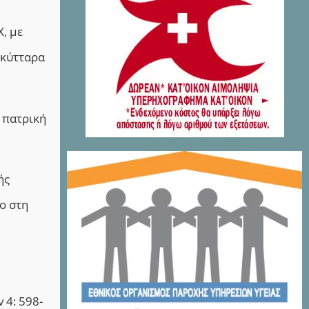
, με
 κύτταρα
 πατρική
ής
ο στη
 4: 598-