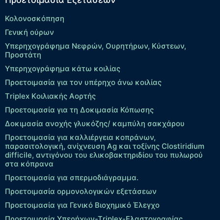
Κολονοσκόπηση
Γενική ούρων
Υπερηχογράφημα Νεφρών, Ουρητήρων, Κύστεων,
Προστάτη
Υπερηχογράφημα κάτω κοιλίας
Προετοιμασία για τον υπέρηχο άνω κοιλίας
Τriplex Kοιλιακής Αορτής
Προετοιμασία για τη Δοκιμασία Κόπωσης
Δοκιμασία ανοχής γλυκόζης/ καμπύλη σακχάρου
Προετοιμασία για καλλιέργεια κοπράνων,
παρασιτολογική, ανίχνευση Ag και τοξίνης Clostiridium
difficile, αντιγόνου του ελικοβακτηριδίου του πυλωρού
στα κόπρανα
Προετοιμασία για σπερμοδιάγραμμα.
Προετοιμασία ορμονολογικών εξετάσεων
Προετοιμασία για Γενικό Βιοχημικό Έλεγχο
Προετοιμασία Υπερήχων-Τriplex-Ελαστογραφίας