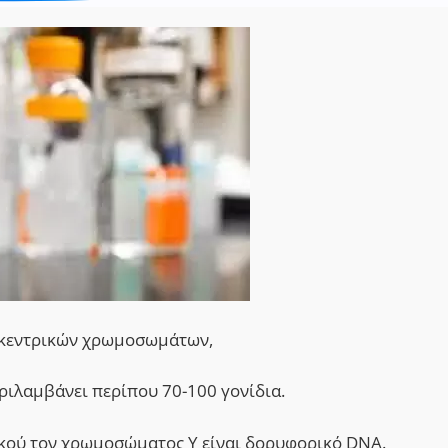
οκεντρικών χρωμοσωμάτων,
ριλαμβάνει περίπου 70-100 γονίδια.
ικού τον χρωμ
o
σώματος Υ είναι δορυφ
o
ρικό DNA.