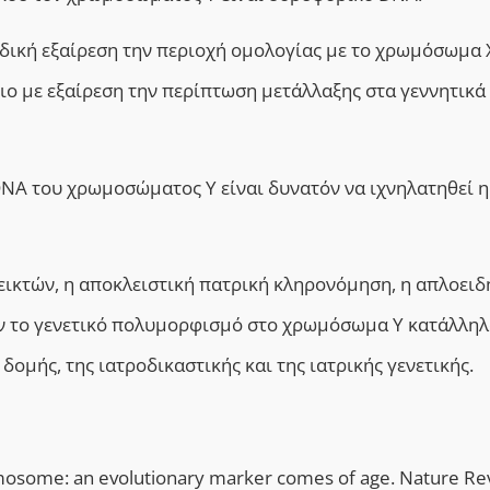
δική εξαίρεση την περιοχή ομολογίας με το χρωμόσωμα Χ
ο με εξαίρεση την περίπτωση μετάλλαξης στα γεννητικά
NA του χρωμοσώματος Υ είναι δυνατόν να ιχνηλατηθεί η
ικτών, η αποκλειστική πατρική κληρονόμηση, η απλοειδ
ύν το γενετικό πολυμορφισμό στο χρωμόσωμα Υ κατάλληλ
μής, της ιατροδικαστικής και της ιατρικής γενετικής.
omosome: an evolutionary marker comes of age. Nature Rev