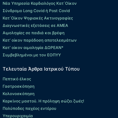
Νέα Υπηρεσία Καρδιολόγος Kατ΄Οίκον
Σύνδρομο Long Covid ή Post Covid
Κατ΄Οίκον Ψηφιακές Ακτινογραφίες
Διαγνωστικές εξετάσεις σε ΑΜΕΑ
Αιμοληψίες σε παιδιά και βρέφη
Κατ’ οίκον παράδοση αποτελεσμάτων
Κατ’ οίκον αιμοληψία ΔΩΡΕΑΝ*
Συμβεβλημένοι με τον ΕΟΠΥΥ
Τελευταία Άρθρα Ιατρικού Τύπου
Πεπτικό έλκος
Γαστροσκόπηση
Κολονοσκόπηση
Καρκίνος μαστού. Η πρόληψη σώζει ζωές!
Πολύποδες παχέος εντέρου
Yπερουριχαιμία