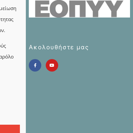
 μείωση
ότητας
ν.
ούς
Ακολουθήστε μας
παρόλο