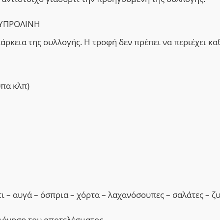
ΞΥΠΡΟΛΙΝΗ
διάρκεια της συλλογής. Η τροφή δεν πρέπει να περιέχει κ
υπα κλπ)
τι – αυγά – όσπρια – χόρτα – λαχανόσουπες – σαλάτες – ζ
ολόγηση του αποτελέσματος.