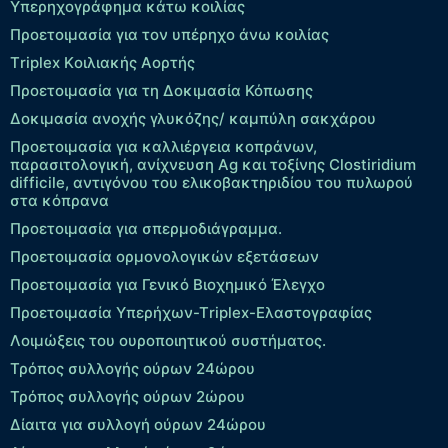
Υπερηχογράφημα κάτω κοιλίας
Προετοιμασία για τον υπέρηχο άνω κοιλίας
Τriplex Kοιλιακής Αορτής
Προετοιμασία για τη Δοκιμασία Κόπωσης
Δοκιμασία ανοχής γλυκόζης/ καμπύλη σακχάρου
Προετοιμασία για καλλιέργεια κοπράνων,
παρασιτολογική, ανίχνευση Ag και τοξίνης Clostiridium
difficile, αντιγόνου του ελικοβακτηριδίου του πυλωρού
στα κόπρανα
Προετοιμασία για σπερμοδιάγραμμα.
Προετοιμασία ορμονολογικών εξετάσεων
Προετοιμασία για Γενικό Βιοχημικό Έλεγχο
Προετοιμασία Υπερήχων-Τriplex-Ελαστογραφίας
Λοιμώξεις του ουροποιητικού συστήματος.
Τρόπος συλλογής ούρων 24ώρου
Τρόπος συλλογής ούρων 2ώρου
Δίαιτα για συλλογή ούρων 24ώρου