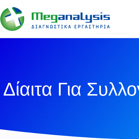
Δίαιτα Για Συλ