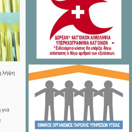
 η λήψη
 για
Η