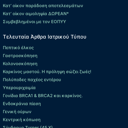
Κατ’ οίκον παράδοση αποτελεσμάτων
Κατ’ οίκον αιμοληψία ΔΩΡΕΑΝ*
Συμβεβλημένοι με τον ΕΟΠΥΥ
Τελευταία Άρθρα Ιατρικού Τύπου
Πεπτικό έλκος
Γαστροσκόπηση
Κολονοσκόπηση
Καρκίνος μαστού. Η πρόληψη σώζει ζωές!
Πολύποδες παχέος εντέρου
Yπερουριχαιμία
Γονίδια BRCA1 & BRCA2 και καρκίνος.
Ενδοκράνια πίεση
Γενική ούρων
Κεντρική κόπωση
Σύνδρομο Turner (45,X)