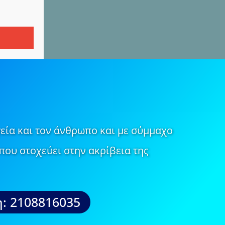
εία και τον άνθρωπο και με σύμμαχο
που στοχεύει στην ακρίβεια της
: 2108816035