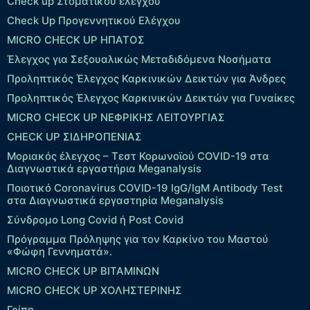
Check up Στοματικού ελέγχου
Check Up Προγεννητικού Ελέγχου
MICRO CHECK UP HΠΑΤΟΣ
Έλεγχος για Σεξουαλικώς Μεταδιδόμενα Νοσήματα
Προληπτικός Έλεγχος Καρκινικών Δεικτών για Άνδρες
Προληπτικός Έλεγχος Καρκινικών Δεικτών για Γυναίκες
MICRO CHECK UP ΝΕΦΡΙΚΗΣ ΛΕΙΤΟΥΡΓΙΑΣ
CHECK UP ΣΙΔΗΡΟΠΕΝΙΑΣ
Μοριακός έλεγχος – Τεστ Κορωνοϊού COVID-19 στα
Διαγνωστικά εργαστήρια Meganalysis
Ποιοτικό Coronavirus COVID-19 IgG/IgM Antibody Test
στα Διαγνωστικά εργαστηρία Meganalysis
Σύνδρομο Long Covid ή Post Covid
Πρόγραμμα Πρόληψης για τον Καρκίνο του Μαστού
«Φώφη Γεννηματά».
MICRO CHECK UP ΒΙΤΑΜΙΝΩΝ
MICRO CHECK UP ΧΟΛΗΣΤΕΡΙΝΗΣ
Γρίπη