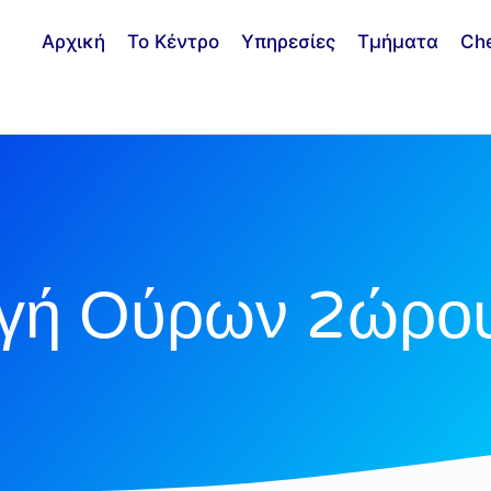
Αρχική
Το Κέντρο
Υπηρεσίες
Τμήματα
Ch
λογή Ούρων 2ώρο