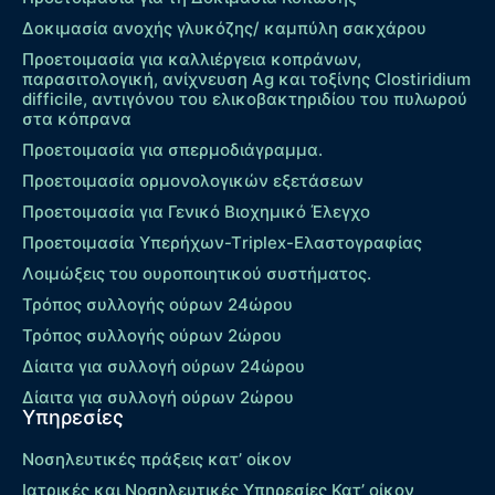
Δοκιμασία ανοχής γλυκόζης/ καμπύλη σακχάρου
Προετοιμασία για καλλιέργεια κοπράνων,
παρασιτολογική, ανίχνευση Ag και τοξίνης Clostiridium
difficile, αντιγόνου του ελικοβακτηριδίου του πυλωρού
στα κόπρανα
Προετοιμασία για σπερμοδιάγραμμα.
Προετοιμασία ορμονολογικών εξετάσεων
Προετοιμασία για Γενικό Βιοχημικό Έλεγχο
Προετοιμασία Υπερήχων-Τriplex-Ελαστογραφίας
Λοιμώξεις του ουροποιητικού συστήματος.
Τρόπος συλλογής ούρων 24ώρου
Τρόπος συλλογής ούρων 2ώρου
Δίαιτα για συλλογή ούρων 24ώρου
Δίαιτα για συλλογή ούρων 2ώρου
Υπηρεσίες
Νοσηλευτικές πράξεις κατ’ οίκον
Ιατρικές και Νοσηλευτικές Υπηρεσίες Κατ’ οίκον