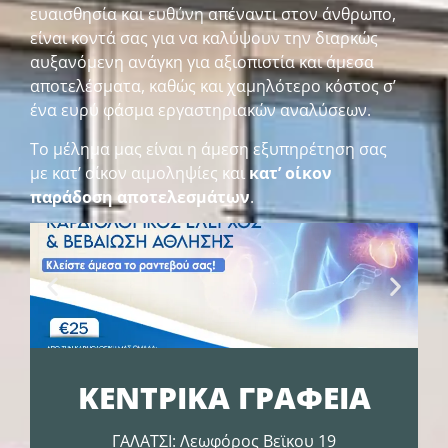
ευαισθησία και ευθύνη απέναντι στον άνθρωπο,
είναι κοντά σας για να καλύψουν την διαρκώς
αυξανόμενη ανάγκη για αξιοπιστία και άμεσα
αποτελέσματα, καθώς και χαμηλότερο κόστος σ’
ένα ευρύ φάσμα εργαστηριακών αναλύσεων.
Το μέλημα μας είναι η άμεση εξυπηρέτηση σας
με κατ’ οίκον αιμοληψίες και
κατ’ οίκον
παράδοση αποτελεσμάτων
.
ΚΕΝΤΡΙΚΑ ΓΡΑΦΕΙΑ
ΓΑΛΑΤΣΙ: Λεωφόρος Βεϊκου 19