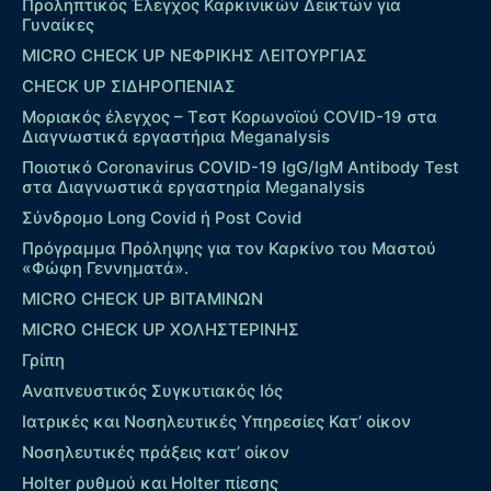
Προληπτικός Έλεγχος Καρκινικών Δεικτών για
Γυναίκες
MICRO CHECK UP ΝΕΦΡΙΚΗΣ ΛΕΙΤΟΥΡΓΙΑΣ
CHECK UP ΣΙΔΗΡΟΠΕΝΙΑΣ
Μοριακός έλεγχος – Τεστ Κορωνοϊού COVID-19 στα
Διαγνωστικά εργαστήρια Meganalysis
Ποιοτικό Coronavirus COVID-19 IgG/IgM Antibody Test
στα Διαγνωστικά εργαστηρία Meganalysis
Σύνδρομο Long Covid ή Post Covid
Πρόγραμμα Πρόληψης για τον Καρκίνο του Μαστού
«Φώφη Γεννηματά».
MICRO CHECK UP ΒΙΤΑΜΙΝΩΝ
MICRO CHECK UP ΧΟΛΗΣΤΕΡΙΝΗΣ
Γρίπη
Αναπνευστικός Συγκυτιακός Ιός
Ιατρικές και Νοσηλευτικές Υπηρεσίες Κατ’ οίκον
Νοσηλευτικές πράξεις κατ’ οίκον
Holter ρυθμού και Holter πίεσης