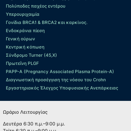
Πολύποδες παχέος εντέρου
Yπερουριχαιμία
Γονίδια BRCA1 & BRCA2 και καρκίνος.
Ενδοκράνια πίεση
Γενική ούρων
Κεντρική κόπωση
Σύνδρομο Turner (45,X)
Πρωτεΐνη PLGF
PAPP-A (Pregnancy Associated Plasma Protein-A)
Διαγνωστική προσέγγιση της νόσου του Crohn
Εργαστηριακός Έλεγχος Υποφυσιακής Ανεπάρκειας
Ωράριο Λειτουργίας
Δευτέρα
6:30 π.μ.–9:00 μ.μ.
Τρίτη
6:30 π.μ.–9:00 μ.μ.