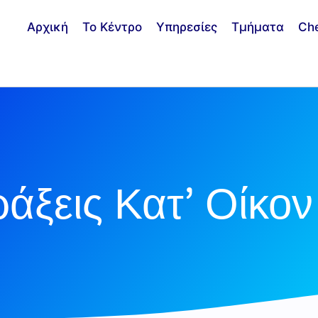
Αρχική
Το Κέντρο
Υπηρεσίες
Τμήματα
Ch
άξεις Κατ’ Οίκον