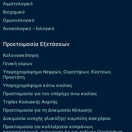
Αιματολογικό
Βιοχημικό
Ορμονολογικό
Ανοσολογικό – Ιολογικό
Προετοιμασία Εξετάσεων
Κολονοσκόπηση
Γενική ούρων
Υπερηχογράφημα Νεφρών, Ουρητήρων, Κύστεων,
Προστάτη
Υπερηχογράφημα κάτω κοιλίας
Προετοιμασία για τον υπέρηχο άνω κοιλίας
Τriplex Kοιλιακής Αορτής
Προετοιμασία για τη Δοκιμασία Κόπωσης
Δοκιμασία ανοχής γλυκόζης/ καμπύλη σακχάρου
Προετοιμασία για καλλιέργεια κοπράνων,
παρασιτολογική, ανίχνευση Ag και τοξίνης Clostiridium