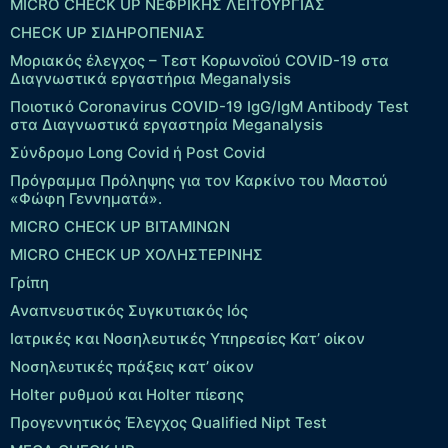
MICRO CHECK UP ΝΕΦΡΙΚΗΣ ΛΕΙΤΟΥΡΓΙΑΣ
CHECK UP ΣΙΔΗΡΟΠΕΝΙΑΣ
Μοριακός έλεγχος – Τεστ Κορωνοϊού COVID-19 στα
Διαγνωστικά εργαστήρια Meganalysis
Ποιοτικό Coronavirus COVID-19 IgG/IgM Antibody Test
στα Διαγνωστικά εργαστηρία Meganalysis
Σύνδρομο Long Covid ή Post Covid
Πρόγραμμα Πρόληψης για τον Καρκίνο του Μαστού
«Φώφη Γεννηματά».
MICRO CHECK UP ΒΙΤΑΜΙΝΩΝ
MICRO CHECK UP ΧΟΛΗΣΤΕΡΙΝΗΣ
Γρίπη
Αναπνευστικός Συγκυτιακός Ιός
Ιατρικές και Νοσηλευτικές Υπηρεσίες Κατ’ οίκον
Νοσηλευτικές πράξεις κατ’ οίκον
Holter ρυθμού και Holter πίεσης
Προγεννητικός Έλεγχος Qualified Nipt Test