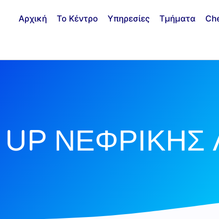
Αρχική
Το Κέντρο
Υπηρεσίες
Τμήματα
Ch
UP ΝΕΦΡΙΚΗΣ 