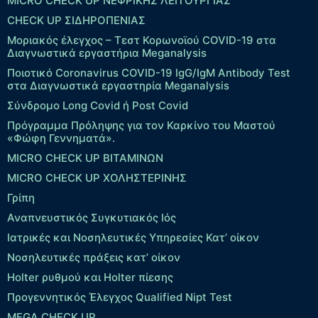
MICRO CHECK UP ΝΕΦΡΙΚΗΣ ΛΕΙΤΟΥΡΓΙΑΣ
CHECK UP ΣΙΔΗΡΟΠΕΝΙΑΣ
Μοριακός έλεγχος – Τεστ Κορωνοϊού COVID-19 στα
Διαγνωστικά εργαστήρια Meganalysis
Ποιοτικό Coronavirus COVID-19 IgG/IgM Antibody Test
στα Διαγνωστικά εργαστηρία Meganalysis
Σύνδρομο Long Covid ή Post Covid
Πρόγραμμα Πρόληψης για τον Καρκίνο του Μαστού
«Φώφη Γεννηματά».
MICRO CHECK UP ΒΙΤΑΜΙΝΩΝ
MICRO CHECK UP ΧΟΛΗΣΤΕΡΙΝΗΣ
Γρίπη
Αναπνευστικός Συγκυτιακός Ιός
Ιατρικές και Νοσηλευτικές Υπηρεσίες Κατ’ οίκον
Νοσηλευτικές πράξεις κατ’ οίκον
Holter ρυθμού και Holter πίεσης
Προγεννητικός Έλεγχος Qualified Nipt Test
MEGA CHECK UP