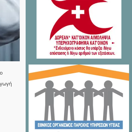
το
αγωγή