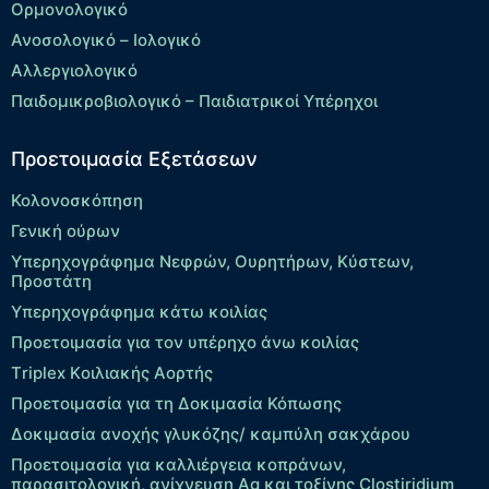
Ορμονολογικό
Ανοσολογικό – Ιολογικό
Αλλεργιολογικό
Παιδομικροβιολογικό – Παιδιατρικοί Υπέρηχοι
Προετοιμασία Εξετάσεων
Κολονοσκόπηση
Γενική ούρων
Υπερηχογράφημα Νεφρών, Ουρητήρων, Κύστεων,
Προστάτη
Υπερηχογράφημα κάτω κοιλίας
Προετοιμασία για τον υπέρηχο άνω κοιλίας
Τriplex Kοιλιακής Αορτής
Προετοιμασία για τη Δοκιμασία Κόπωσης
Δοκιμασία ανοχής γλυκόζης/ καμπύλη σακχάρου
Προετοιμασία για καλλιέργεια κοπράνων,
παρασιτολογική, ανίχνευση Ag και τοξίνης Clostiridium