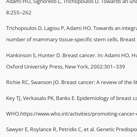
Adami HO, Signorello L, Trichopoulos D. Towards an und
8:255–262
Trichopoulos D, Lagiou P, Adami HO. Towards an integrat
number of mammary tissue-specific stem cells. Breast
Hankinson S, Hunter D. Breast cancer. In: Adami HO, H
Oxford University Press, New York, 2002:301–339
Richie RC, Swanson JO. Breast cancer: A review of the l
Key TJ, Verkasalo PK, Banks E. Epidemiology of breast 
WHO.https://www.who.int/activities/promoting-cancer-e
Sawyer E, Roylance R, Petridis C, et al. Genetic Predisp