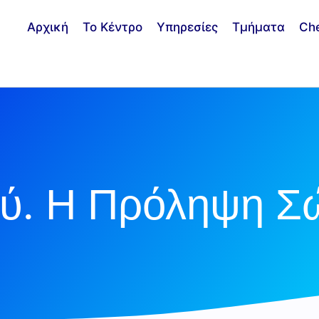
Αρχική
Το Κέντρο
Υπηρεσίες
Τμήματα
Ch
ύ. Η Πρόληψη Σώ