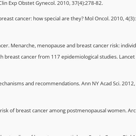
in Exp Obstet Gynecol. 2010, 37(4):278-82.
f breast cancer: how special are they? Mol Oncol. 2010, 4(3)
cer. Menarche, menopause and breast cancer risk: individ
h breast cancer from 117 epidemiological studies. Lancet
e, mechanisms and recommendations. Ann NY Acad Sci. 2012,
and risk of breast cancer among postmenopausal women. Arc