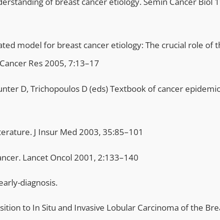
erstanding of breast cancer etiology. Semin Cancer Biol 
ed model for breast cancer etiology: The crucial role of 
 Cancer Res 2005, 7:13–17
unter D, Trichopoulos D (eds) Textbook of cancer epidemio
iterature. J Insur Med 2003, 35:85–101
cancer. Lancet Oncol 2001, 2:133–140
arly-diagnosis.
osition to In Situ and Invasive Lobular Carcinoma of the Bre