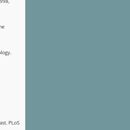
1998,
the
logy.
ast. PLoS