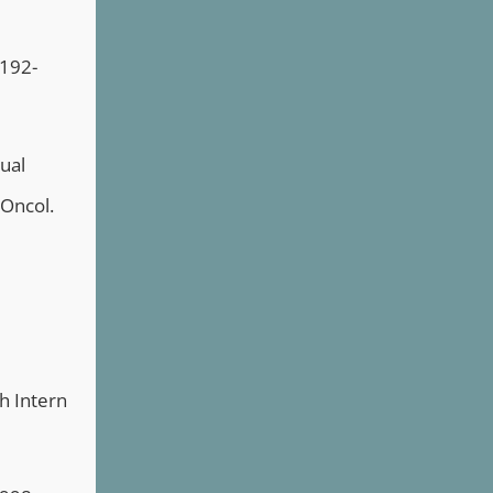
:192-
ual
 Oncol.
h Intern