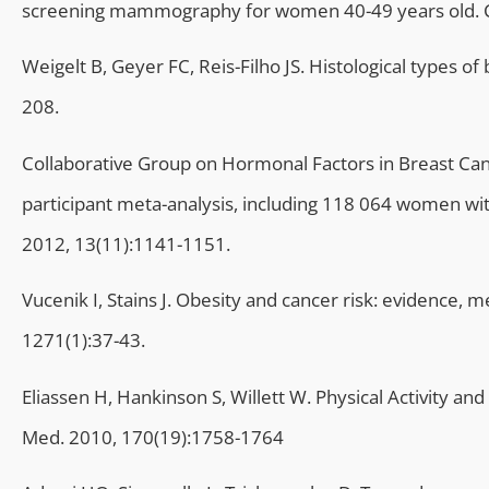
screening mammography for women 40-49 years old. Cl
Weigelt B, Geyer FC, Reis-Filho JS. Histological types o
208.
Collaborative Group on Hormonal Factors in Breast Can
participant meta-analysis, including 118 064 women wit
2012, 13(11):1141-1151.
Vucenik I, Stains J. Obesity and cancer risk: evidenc
1271(1):37-43.
Eliassen H, Hankinson S, Willett W. Physical Activity 
Med. 2010, 170(19):1758-1764