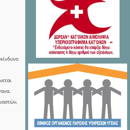
 κίνδυνο
νεται
γανα.
 μαστών,