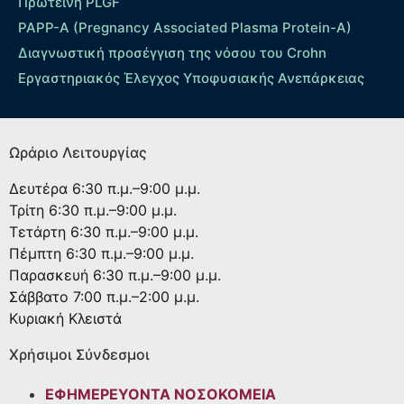
Πρωτεΐνη PLGF
PAPP-A (Pregnancy Associated Plasma Protein-A)
Διαγνωστική προσέγγιση της νόσου του Crohn
Εργαστηριακός Έλεγχος Υποφυσιακής Ανεπάρκειας
Ωράριο Λειτουργίας
Δευτέρα
6:30 π.μ.–9:00 μ.μ.
Τρίτη
6:30 π.μ.–9:00 μ.μ.
Τετάρτη
6:30 π.μ.–9:00 μ.μ.
Πέμπτη
6:30 π.μ.–9:00 μ.μ.
Παρασκευή
6:30 π.μ.–9:00 μ.μ.
Σάββατο
7:00 π.μ.–2:00 μ.μ.
Κυριακή
Κλειστά
Χρήσιμοι Σύνδεσμοι
ΕΦΗΜΕΡΕΥΟΝΤΑ ΝΟΣΟΚΟΜΕΙΑ