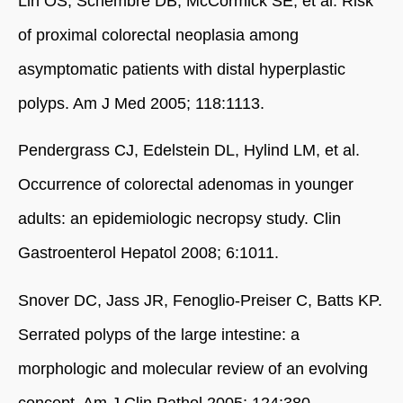
Lin OS, Schembre DB, McCormick SE, et al. Risk
of proximal colorectal neoplasia among
asymptomatic patients with distal hyperplastic
polyps. Am J Med 2005; 118:1113.
Pendergrass CJ, Edelstein DL, Hylind LM, et al.
Occurrence of colorectal adenomas in younger
adults: an epidemiologic necropsy study. Clin
Gastroenterol Hepatol 2008; 6:1011.
Snover DC, Jass JR, Fenoglio-Preiser C, Batts KP.
Serrated polyps of the large intestine: a
morphologic and molecular review of an evolving
concept. Am J Clin Pathol 2005; 124:380.