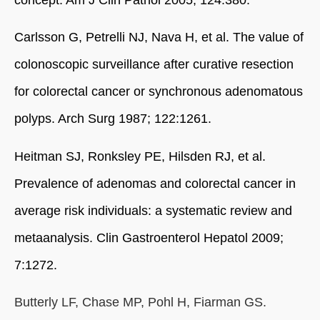
Carlsson G, Petrelli NJ, Nava H, et al. The value of
colonoscopic surveillance after curative resection
for colorectal cancer or synchronous adenomatous
polyps. Arch Surg 1987; 122:1261.
Heitman SJ, Ronksley PE, Hilsden RJ, et al.
Prevalence of adenomas and colorectal cancer in
average risk individuals: a systematic review and
metaanalysis. Clin Gastroenterol Hepatol 2009;
7:1272.
Butterly LF, Chase MP, Pohl H, Fiarman GS.