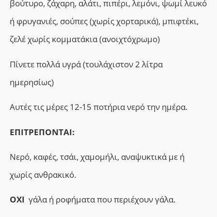
βούτυρο, ζάχαρη, αλάτι, πιπέρι, λεμόνι, ψωμί λευκό
ή φρυγανιές, σούπες (χωρίς χορταρικά), μπιφτέκι,
ζελέ χωρίς κομματάκια (ανοιχτόχρωμο)
Πίνετε πολλά υγρά (τουλάχιστον 2 λίτρα
ημερησίως)
Αυτές τις μέρες 12-15 ποτήρια νερό την ημέρα.
ΕΠΙΤΡΕΠΟΝΤΑΙ:
Νερό, καφές, τσάι, χαμομήλι, αναψυκτικά με ή
χωρίς ανθρακικό.
ΟΧΙ
γάλα ή ροφήματα που περιέχουν γάλα.