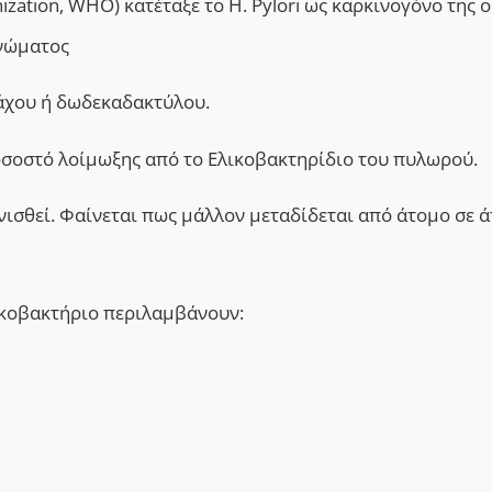
zation, WHO) κατέταξε το H. Pylori ως καρκινογόνο της 
ινώµατος
μάχου ή δωδεκαδακτύλου.
οσοστό λοίμωξης από το Ελικοβακτηρίδιο του πυλωρού.
ισθεί. Φαίνεται πως μάλλον μεταδίδεται από άτομο σε ά
ικοβακτήριο περιλαμβάνουν: