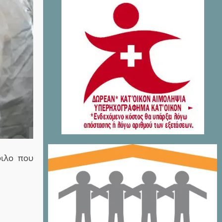
φιλο
που