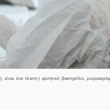
), είναι ένα Gram(-) αρνητικό
βακτηρίδιο, μικροαερό