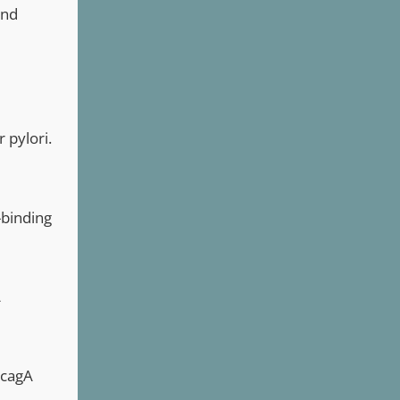
and
 pylori.
-binding
A
 cagA