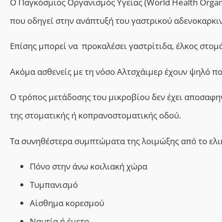
Ο Παγκόσµιος Οργανισµός Υγείας (World Health Organi
που οδηγεί στην ανάπτυξή του γαστρικού αδενοκαρκ
Επίσης μπορεί να
προκαλέσει γαστρίτιδα, έλκος στο
Ακόμα ασθενείς με τη νόσο Αλτσχάιμερ έχουν ψηλό π
Ο τρόπος μετάδοσης του μικροβίου δεν έχει αποσαφην
της στοματικής ή κοπρανοστοματικής οδού.
Τα σ
υνηθέστερα συμπτώματα της λοιμώξης από το ελ
Πόνο στην άνω κοιλιακή χώρα
Τυμπανισμό
Αίσθημα κορεσμού
Ναυτία ή έμετο