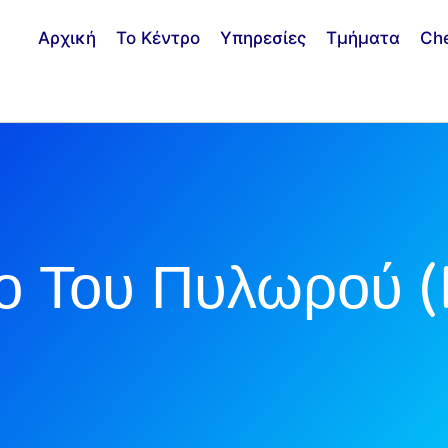
Αρχική
Το Κέντρο
Υπηρεσίες
Τμήματα
Ch
ιο Του Πυλωρού (