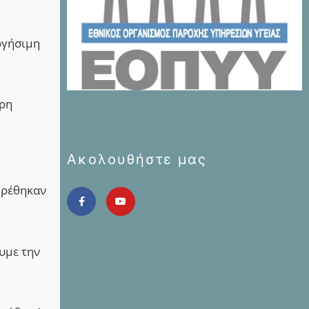
εργήσιμη
ερη
Ακολουθήστε μας
βρέθηκαν
υμε την