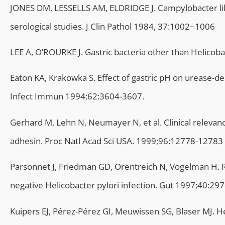
JONES DM, LESSELLS AM, ELDRIDGE J. Campylobacter like
serological studies. J Clin Pathol 1984, 37:1002−1006
LEE A, O’ROURKE J. Gastric bacteria other than Helicob
Eaton KA, Krakowka S. Effect of gastric pH on urease-de
Infect Immun 1994;62:3604-3607.
Gerhard M, Lehn N, Neumayer N, et al. Clinical relevan
adhesin. Proc Natl Acad Sci USA. 1999;96:12778-12783
Parsonnet J, Friedman GD, Orentreich N, Vogelman H. Ri
negative Helicobacter pylori infection. Gut 1997;40:297
Kuipers EJ, Pérez-Pérez GI, Meuwissen SG, Blaser MJ. He