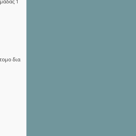
οµάδας 1
τομο δια