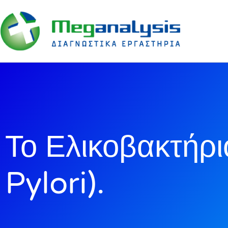
Το Ελικοβακτήρ
Pylori).