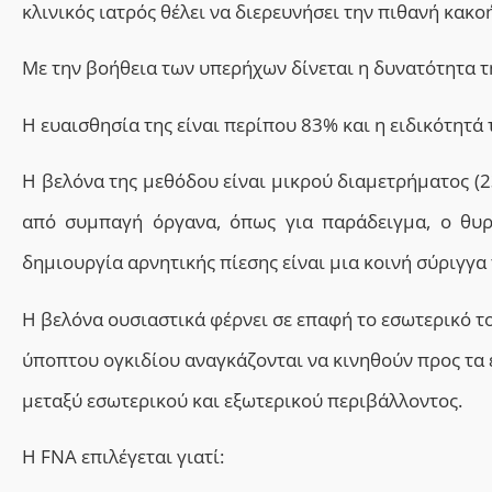
κλινικός ιατρός θέλει να διερευνήσει
την
πιθανή κακοή
Με την βοήθεια των υπερήχων δίνεται η δυνατότητα 
H ευαισθησία
της
είναι περίπου 83% και η ειδικότητ
ά 
Η
βελόν
α της μεθόδου
είναι
μικρού διαμετρήματος (2
από συμπαγή όργανα,
όπως για παράδειγμα, ο
θυρ
δημιουργία αρνητικής πίεσης είναι μια κοινή σύριγγα 
Η βελόνα ουσιαστικά φέρνει σε επαφή το εσωτερικό τ
ύποπτου ογκιδίου αναγκάζονται να κινηθούν προς τα 
μεταξύ εσωτερικού και εξωτερικού περιβάλλοντος.
Η
FNA
επιλέγεται γιατί: