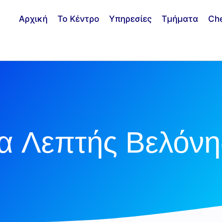
Αρχική
Το Κέντρο
Υπηρεσίες
Τμήματα
Ch
α Λεπτής Βελόνη