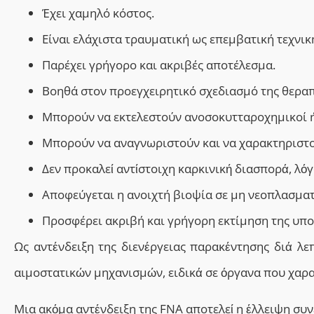
Έχει χαμηλό κόστος.
Είναι ελάχιστα τραυματική
ως επεμβατική
τεχνικ
Παρέχει γρήγορο
και ακριβές
αποτέλεσμα.
Βοηθά στον προεγχειρητικό σχεδιασμό της θεραπ
Μπορούν να
εκτελεστούν
ανοσοκυτταροχημικοί ή 
Μπορούν να αναγνωριστούν και να χαρακτηριστο
Δ
εν προκαλεί αντίστοιχη καρκινική διασπορά, λό
Αποφεύγεται η ανοιχτή βιοψία σε μη νεοπλασματ
Προσφέρει
ακριβή και γρήγορη εκτίμηση της υπ
Ως αντένδειξη της διενέργειας παρακέντησης διά λε
αιμοστατικών μηχανισμών, ειδικά σε όργανα που χαρα
Μια ακόμα αντένδειξη της FNA αποτελεί η έλλειψη συν