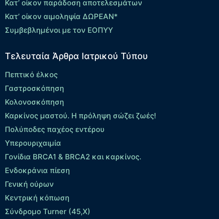
Κατ’ οίκον παράδοση αποτελεσμάτων
Κατ’ οίκον αιμοληψία ΔΩΡΕΑΝ*
Συμβεβλημένοι με τον ΕΟΠΥΥ
Τελευταία Άρθρα Ιατρικού Τύπου
Πεπτικό έλκος
Γαστροσκόπηση
Κολονοσκόπηση
Καρκίνος μαστού. Η πρόληψη σώζει ζωές!
Πολύποδες παχέος εντέρου
Yπερουριχαιμία
Γονίδια BRCA1 & BRCA2 και καρκίνος.
Ενδοκράνια πίεση
Γενική ούρων
Κεντρική κόπωση
Σύνδρομο Turner (45,X)