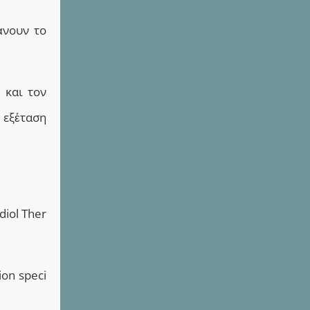
άνουν το
 και τον
 εξέταση
diol Ther
ion speci