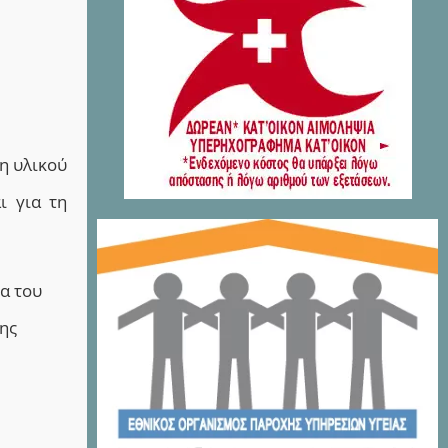
η υλικού
ι για τη
α του
ης