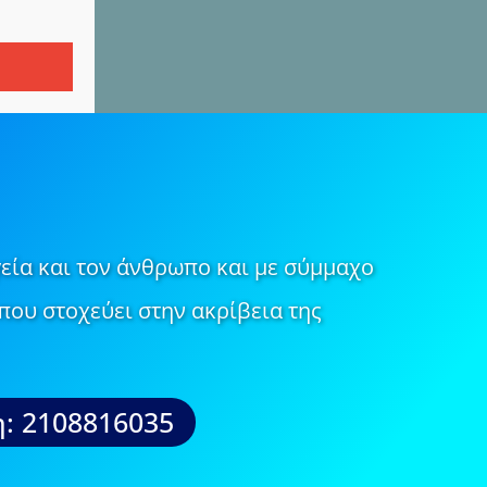
εία και τον άνθρωπο και με σύμμαχο
που στοχεύει στην ακρίβεια της
: 2108816035