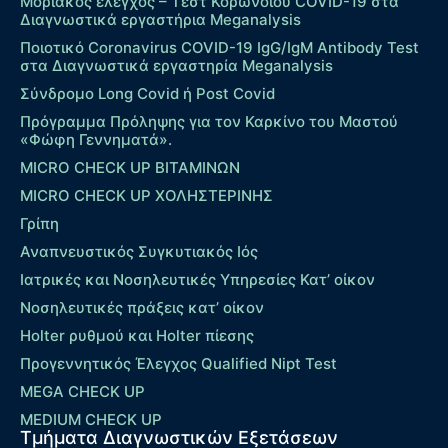
Μοριακός έλεγχος – Τεστ Κορωνοϊού COVID-19 στα
Διαγνωστικά εργαστήρια Meganalysis
Ποιοτικό Coronavirus COVID-19 IgG/IgM Antibody Test
στα Διαγνωστικά εργαστηρία Meganalysis
Σύνδρομο Long Covid ή Post Covid
Πρόγραμμα Πρόληψης για τον Καρκίνο του Μαστού
«Φώφη Γεννηματά».
MICRO CHECK UP ΒΙΤΑΜΙΝΩΝ
MICRO CHECK UP ΧΟΛΗΣΤΕΡΙΝΗΣ
Γρίπη
Αναπνευστικός Συγκυτιακός Ιός
Ιατρικές και Νοσηλευτικές Υπηρεσίες Κατ’ οίκον
Νοσηλευτικές πράξεις κατ’ οίκον
Holter ρυθμού και Holter πίεσης
Προγεννητικός Έλεγχος Qualified Nipt Test
MEGA CHECK UP
MEDIUM CHECK UP
Τμήματα Διαγνωστικών Εξετάσεων