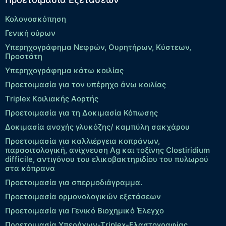
Κολονοσκόπηση
Γενική ούρων
Υπερηχογράφημα Νεφρών, Ουρητήρων, Κύστεων,
Προστάτη
Υπερηχογράφημα κάτω κοιλίας
Προετοιμασία για τον υπέρηχο άνω κοιλίας
Τriplex Kοιλιακής Αορτής
Προετοιμασία για τη Δοκιμασία Κόπωσης
Δοκιμασία ανοχής γλυκόζης/ καμπύλη σακχάρου
Προετοιμασία για καλλιέργεια κοπράνων,
παρασιτολογική, ανίχνευση Ag και τοξίνης Clostiridium
difficile, αντιγόνου του ελικοβακτηριδίου του πυλωρού
στα κόπρανα
Προετοιμασία για σπερμοδιάγραμμα.
Προετοιμασία ορμονολογικών εξετάσεων
Προετοιμασία για Γενικό Βιοχημικό Έλεγχο
Προετοιμασία Υπερήχων-Τriplex-Ελαστογραφίας