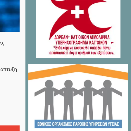
ν,
νάπτυξη