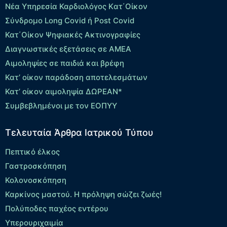
Νέα Υπηρεσία Καρδιολόγος Kατ΄Οίκον
Σύνδρομο Long Covid ή Post Covid
Κατ΄Οίκον Ψηφιακές Ακτινογραφίες
Διαγνωστικές εξετάσεις σε ΑΜΕΑ
Αιμοληψίες σε παιδιά και βρέφη
Κατ’ οίκον παράδοση αποτελεσμάτων
Κατ’ οίκον αιμοληψία ΔΩΡΕΑΝ*
Συμβεβλημένοι με τον ΕΟΠΥΥ
Τελευταία Άρθρα Ιατρικού Τύπου
Πεπτικό έλκος
Γαστροσκόπηση
Κολονοσκόπηση
Καρκίνος μαστού. Η πρόληψη σώζει ζωές!
Πολύποδες παχέος εντέρου
Yπερουριχαιμία