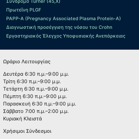
Σύνδρομο Turner (45,X)
Πρωτεΐνη PLGF
PAPP-A (Pregnancy Associated Plasma Protein-A)
Διαγνωστική προσέγγιση της νόσου του Crohn
Εργαστηριακός Έλεγχος Υποφυσιακής Ανεπάρκειας
Ωράριο Λειτουργίας
Δευτέρα
6:30 π.μ.–9:00 μ.μ.
Τρίτη
6:30 π.μ.–9:00 μ.μ.
Τετάρτη
6:30 π.μ.–9:00 μ.μ.
Πέμπτη
6:30 π.μ.–9:00 μ.μ.
Παρασκευή
6:30 π.μ.–9:00 μ.μ.
Σάββατο
7:00 π.μ.–2:00 μ.μ.
Κυριακή
Κλειστά
Χρήσιμοι Σύνδεσμοι