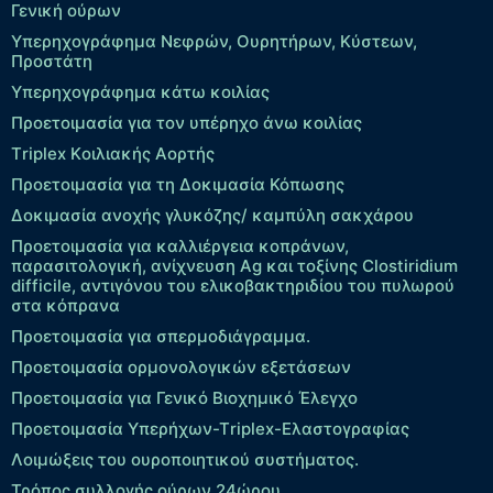
Γενική ούρων
Υπερηχογράφημα Νεφρών, Ουρητήρων, Κύστεων,
Προστάτη
Υπερηχογράφημα κάτω κοιλίας
Προετοιμασία για τον υπέρηχο άνω κοιλίας
Τriplex Kοιλιακής Αορτής
Προετοιμασία για τη Δοκιμασία Κόπωσης
Δοκιμασία ανοχής γλυκόζης/ καμπύλη σακχάρου
Προετοιμασία για καλλιέργεια κοπράνων,
παρασιτολογική, ανίχνευση Ag και τοξίνης Clostiridium
difficile, αντιγόνου του ελικοβακτηριδίου του πυλωρού
στα κόπρανα
Προετοιμασία για σπερμοδιάγραμμα.
Προετοιμασία ορμονολογικών εξετάσεων
Προετοιμασία για Γενικό Βιοχημικό Έλεγχο
Προετοιμασία Υπερήχων-Τriplex-Ελαστογραφίας
Λοιμώξεις του ουροποιητικού συστήματος.
Τρόπος συλλογής ούρων 24ώρου