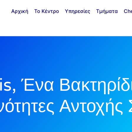
Αρχική
Το Κέντρο
Υπηρεσίες
Τμήματα
Ch
is, Ένα Βακτηρίδ
ότητες Αντοχής Σ