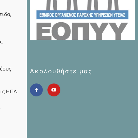
τιδα,
ς
ρέους
Ακολουθήστε μας
ις ΗΠΑ.
.