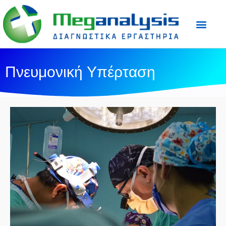
Προετοιμασία Εξε
Ιατρικός Τύπος
Πνευμονική Υπέρταση