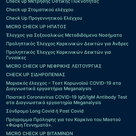
Check up Mέτρησης Οστικής Πυκνότητας
Check up Στοματικού ελέγχου
Check Up Προγεννητικού Ελέγχου
MICRO CHECK UP HΠΑΤΟΣ
Έλεγχος για Σεξουαλικώς Μεταδιδόμενα Νοσήματα
Προληπτικός Έλεγχος Καρκινικών Δεικτών για Άνδρες
Προληπτικός Έλεγχος Καρκινικών Δεικτών για
Γυναίκες
MICRO CHECK UP ΝΕΦΡΙΚΗΣ ΛΕΙΤΟΥΡΓΙΑΣ
CHECK UP ΣΙΔΗΡΟΠΕΝΙΑΣ
Μοριακός έλεγχος – Τεστ Κορωνοϊού COVID-19 στα
Διαγνωστικά εργαστήρια Meganalysis
Ποιοτικό Coronavirus COVID-19 IgG/IgM Antibody Test
στα Διαγνωστικά εργαστηρία Meganalysis
Σύνδρομο Long Covid ή Post Covid
Πρόγραμμα Πρόληψης για τον Καρκίνο του Μαστού
«Φώφη Γεννηματά».
MICRO CHECK UP ΒΙΤΑΜΙΝΩΝ