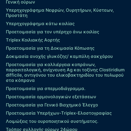
Γενική ούρων
Υπερηχογράφημα Νεφρών, Ουρητήρων, Κύστεων,
Προστάτη
Υπερηχογράφημα κάτω κοιλίας
Προετοιμασία για τον υπέρηχο άνω κοιλίας
Τriplex Kοιλιακής Αορτής
Προετοιμασία για τη Δοκιμασία Κόπωσης
Δοκιμασία ανοχής γλυκόζης/ καμπύλη σακχάρου
Προετοιμασία για καλλιέργεια κοπράνων,
παρασιτολογική, ανίχνευση Ag και τοξίνης Clostiridium
difficile, αντιγόνου του ελικοβακτηριδίου του πυλωρού
στα κόπρανα
Προετοιμασία για σπερμοδιάγραμμα.
Προετοιμασία ορμονολογικών εξετάσεων
Προετοιμασία για Γενικό Βιοχημικό Έλεγχο
Προετοιμασία Υπερήχων-Τriplex-Ελαστογραφίας
Λοιμώξεις του ουροποιητικού συστήματος.
Τρόπος συλλογής ούρων 24ώρου