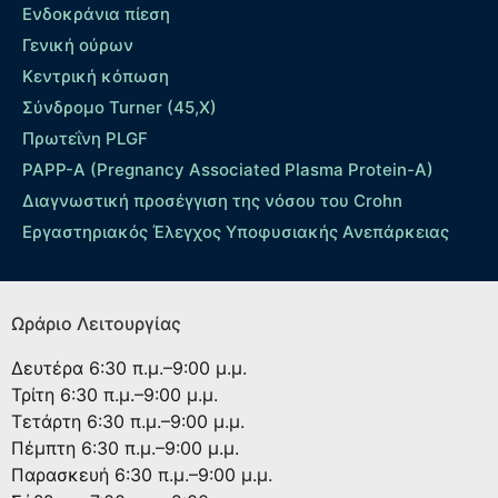
Ενδοκράνια πίεση
Γενική ούρων
Κεντρική κόπωση
Σύνδρομο Turner (45,X)
Πρωτεΐνη PLGF
PAPP-A (Pregnancy Associated Plasma Protein-A)
Διαγνωστική προσέγγιση της νόσου του Crohn
Εργαστηριακός Έλεγχος Υποφυσιακής Ανεπάρκειας
Ωράριο Λειτουργίας
Δευτέρα
6:30 π.μ.–9:00 μ.μ.
Τρίτη
6:30 π.μ.–9:00 μ.μ.
Τετάρτη
6:30 π.μ.–9:00 μ.μ.
Πέμπτη
6:30 π.μ.–9:00 μ.μ.
Παρασκευή
6:30 π.μ.–9:00 μ.μ.