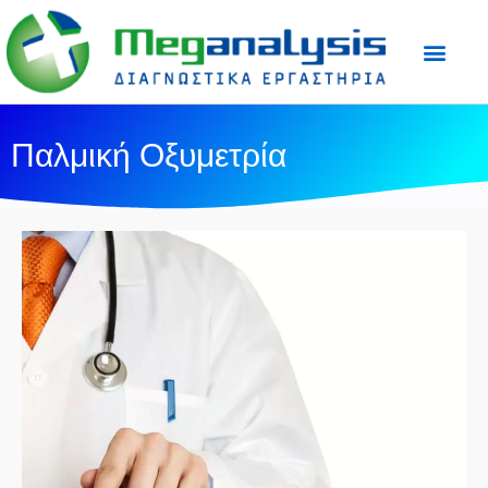
Προετοιμασία Εξε
Ιατρικός Τύπος
Παλμική Οξυμετρία