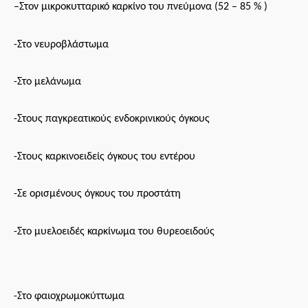
–
Σ
τον μικροκυτταρικό καρκίνο του πνεύμονα
(52 – 85 % )
-Σ
το νευροβλάστωμα
-Σ
το μελάνωμα
-Σ
τους παγκρεατικούς ενδοκρινικούς όγκους
-Σ
τους καρκινοειδείς όγκους του εντέρου
-Σ
ε ορισμένους όγκους του προστάτη
-Σ
το μυελοειδές καρκίνωμα του θυρεοειδούς
-Στο φ
αιοχρωμοκύττωμα