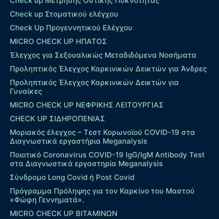
Check up Mέτρησης Οστικής Πυκνότητας
Check up Στοματικού ελέγχου
Check Up Προγεννητικού Ελέγχου
MICRO CHECK UP HΠΑΤΟΣ
Έλεγχος για Σεξουαλικώς Μεταδιδόμενα Νοσήματα
Προληπτικός Έλεγχος Καρκινικών Δεικτών για Άνδρες
Προληπτικός Έλεγχος Καρκινικών Δεικτών για
Γυναίκες
MICRO CHECK UP ΝΕΦΡΙΚΗΣ ΛΕΙΤΟΥΡΓΙΑΣ
CHECK UP ΣΙΔΗΡΟΠΕΝΙΑΣ
Μοριακός έλεγχος – Τεστ Κορωνοϊού COVID-19 στα
Διαγνωστικά εργαστήρια Meganalysis
Ποιοτικό Coronavirus COVID-19 IgG/IgM Antibody Test
στα Διαγνωστικά εργαστηρία Meganalysis
Σύνδρομο Long Covid ή Post Covid
Πρόγραμμα Πρόληψης για τον Καρκίνο του Μαστού
«Φώφη Γεννηματά».
MICRO CHECK UP ΒΙΤΑΜΙΝΩΝ