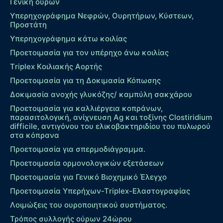
Γενική ούρων
Υπερηχογράφημα Νεφρών, Ουρητήρων, Κύστεων,
Προστάτη
Υπερηχογράφημα κάτω κοιλίας
Προετοιμασία για τον υπέρηχο άνω κοιλίας
Τriplex Kοιλιακής Αορτής
Προετοιμασία για τη Δοκιμασία Κόπωσης
Δοκιμασία ανοχής γλυκόζης/ καμπύλη σακχάρου
Προετοιμασία για καλλιέργεια κοπράνων,
παρασιτολογική, ανίχνευση Ag και τοξίνης Clostiridium
difficile, αντιγόνου του ελικοβακτηριδίου του πυλωρού
στα κόπρανα
Προετοιμασία για σπερμοδιάγραμμα.
Προετοιμασία ορμονολογικών εξετάσεων
Προετοιμασία για Γενικό Βιοχημικό Έλεγχο
Προετοιμασία Υπερήχων-Τriplex-Ελαστογραφίας
Λοιμώξεις του ουροποιητικού συστήματος.
Τρόπος συλλογής ούρων 24ώρου