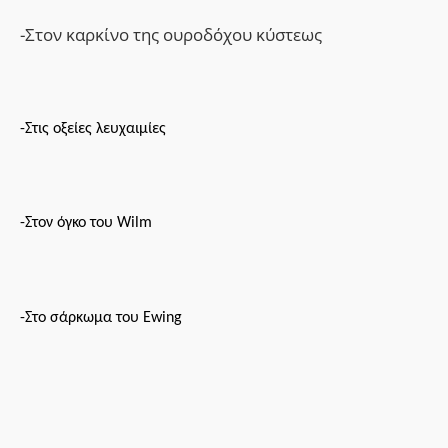
-Στον κ
αρκίνο της ουροδόχου κύστεως
-Στις ο
ξείες λευχαιμίες
-Στον ό
γκο του Wilm
-Στο σ
άρκωμα του Ewing