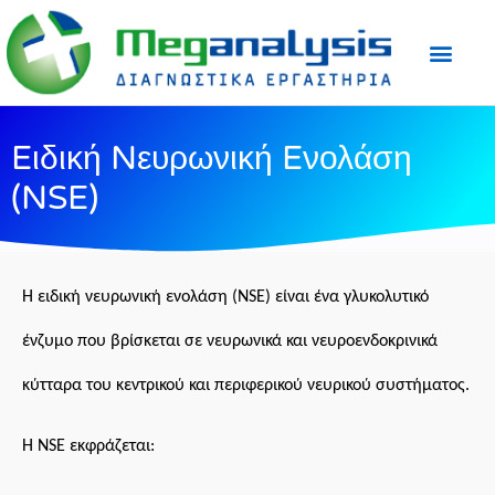
Προετοιμασία Εξε
Ιατρικός Τύπος
Eιδική Nευρωνική Eνολάση
(NSE)
Η ειδική νευρωνική ενολάση (NSE) είναι ένα γλυκολυτικό
ένζυμο που βρίσκεται σε νευρωνικά και νευροενδοκρινικά
κύτταρα του κεντρικού και περιφερικού νευρικού συστήματος.
Η NSE εκφράζεται: