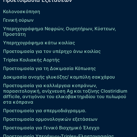
Κολονοσκόπηση
Γενική ούρων
Υπερηχογράφημα Νεφρών, Ουρητήρων, Κύστεων,
Προστάτη
Υπερηχογράφημα κάτω κοιλίας
Προετοιμασία για τον υπέρηχο άνω κοιλίας
Τriplex Kοιλιακής Αορτής
Προετοιμασία για τη Δοκιμασία Κόπωσης
Δοκιμασία ανοχής γλυκόζης/ καμπύλη σακχάρου
Προετοιμασία για καλλιέργεια κοπράνων,
παρασιτολογική, ανίχνευση Ag και τοξίνης Clostiridium
difficile, αντιγόνου του ελικοβακτηριδίου του πυλωρού
στα κόπρανα
Προετοιμασία για σπερμοδιάγραμμα.
Προετοιμασία ορμονολογικών εξετάσεων
Προετοιμασία για Γενικό Βιοχημικό Έλεγχο
Προετοιμασία Υπερήχων-Τriplex-Ελαστογραφίας