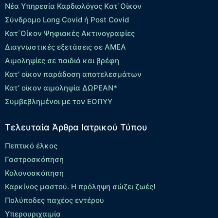
Νέα Υπηρεσία Καρδιολόγος Kατ΄Οίκον
Σύνδρομο Long Covid ή Post Covid
Κατ΄Οίκον Ψηφιακές Ακτινογραφίες
Διαγνωστικές εξετάσεις σε ΑΜΕΑ
Αιμοληψίες σε παιδιά και βρέφη
Κατ’ οίκον παράδοση αποτελεσμάτων
Κατ’ οίκον αιμοληψία ΔΩΡΕΑΝ*
Συμβεβλημένοι με τον ΕΟΠΥΥ
Τελευταία Άρθρα Ιατρικού Τύπου
Πεπτικό έλκος
Γαστροσκόπηση
Κολονοσκόπηση
Καρκίνος μαστού. Η πρόληψη σώζει ζωές!
Πολύποδες παχέος εντέρου
Yπερουριχαιμία