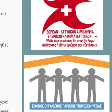
τον
ηθεί
ν
ypic
anges