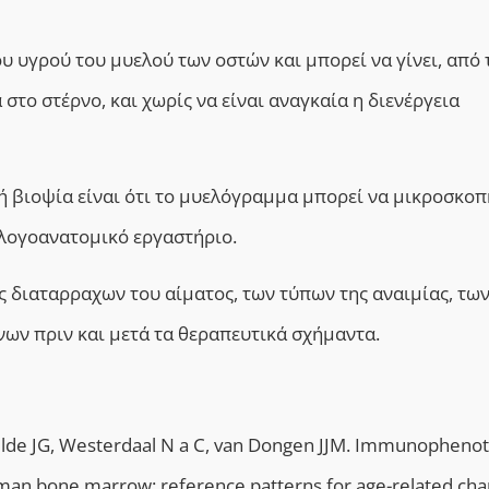
υ υγρού του μυελού των οστών και
μπορεί να γίνει, από 
στο στέρνο, και χωρίς να είναι αναγκαία η διενέργεια
 βιοψία είναι ότι το μυελόγραμμα μπορεί να μικροσκοπ
ολογοανατομικό εργαστήριο.
ς διαταρραχων του αίματος, των τύπων της αναιμίας, τω
ων πριν και μετά τα θεραπευτικά σχήμαντα.
elde JG, Westerdaal N a C, van Dongen JJM. Immunophenot
uman bone marrow: reference patterns for age-related ch