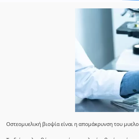
Οστεομυελική βιοψία είναι η απομάκρυνση του μυελο