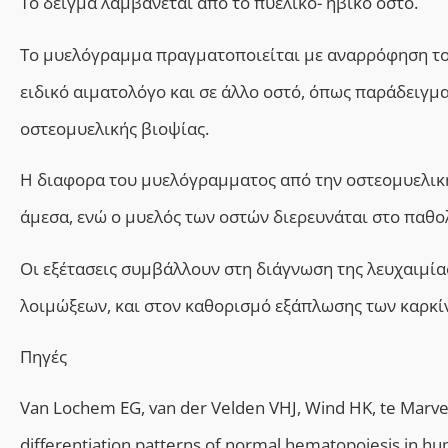
Το δείγμα λαμβάνεται από το πυελικό- ηβικό οστό.
Το μυελόγραμμα πραγματοποιείται με αναρρόφηση το
ειδικό αιματολόγο και σε άλλο οστό, όπως παράδειγμα 
οστεομυελικής βιοψίας.
Η
διαφορα του
μυελόγραμματος από την οστεομυελική
άμεσα, ενώ ο μυελός των οστών διερευνάται στο παθ
Οι εξέτασεις συμβάλλουν στη διάγνωση της λευχαιμία
λοιμώξεων, και στον καθορισμό εξάπλωσης των καρκίν
Πηγές
Van Lochem EG, van der Velden VHJ, Wind HK, te Marv
differentiation patterns of normal hematopoiesis in h