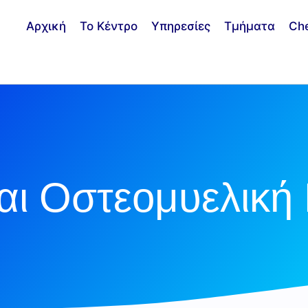
Αρχική
Το Κέντρο
Υπηρεσίες
Τμήματα
Ch
ι Οστεομυελική 