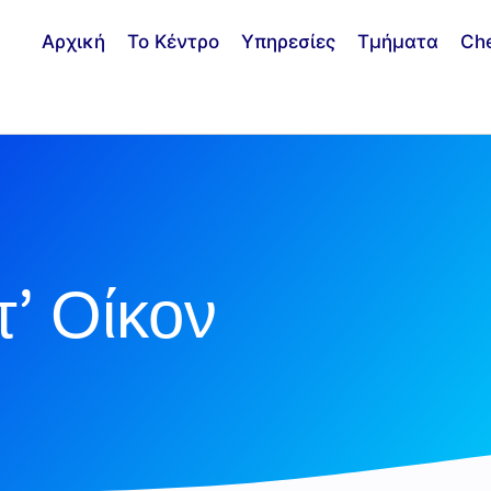
Αρχική
Το Κέντρο
Υπηρεσίες
Τμήματα
Ch
’ Οίκον