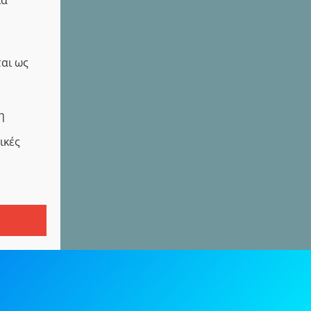
ται ως
η
ικές