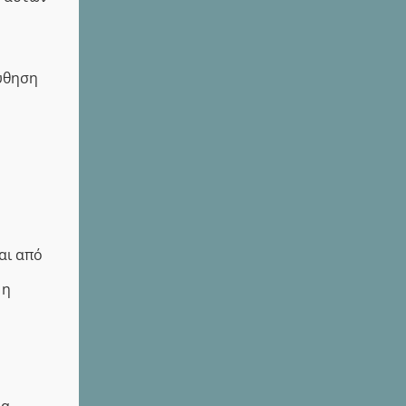
ύθηση
αι από
 η
ια