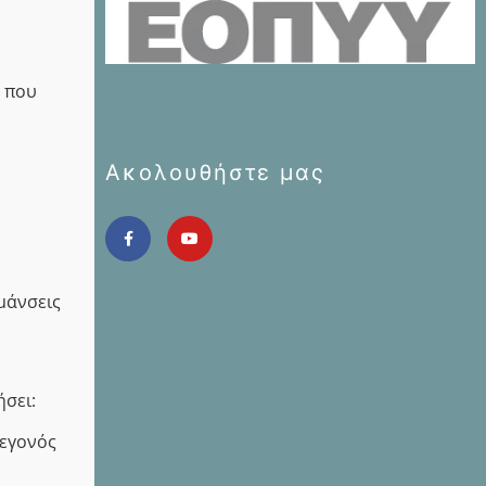
 που
Ακολουθήστε μας
μάνσεις
ήσει:
γεγονός