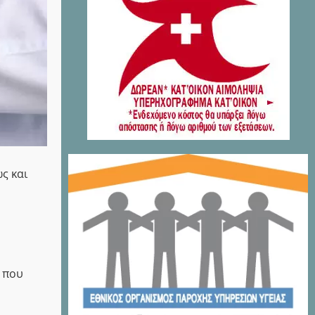
ς και
 που