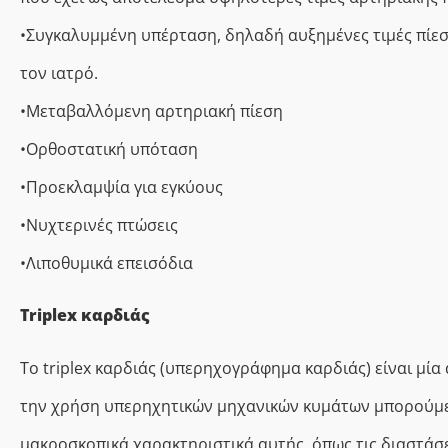
•Συγκαλυμμένη υπέρταση, δηλαδή αυξημένες τιμές πίεσ
τον ιατρό.
•Μεταβαλλόμενη αρτηριακή πίεση
•Ορθοστατική υπόταση
•Προεκλαμψία για εγκύους
•Νυχτερινές πτώσεις
•Λιποθυμικά επεισόδια
Τriplex καρδιάς
Το triplex καρδιάς (υπερηχογράφημα καρδιάς) είναι μία 
την χρήση υπερηχητικών μηχανικών κυμάτων μπορούμε 
μακροσκοπικά χαρακτηριστικά αυτής, όπως τις διαστάσε