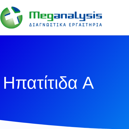
Ηπατίτιδα Α