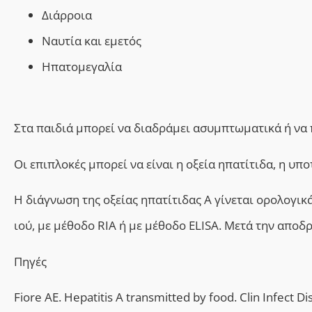
Διάρροια
Ναυτία και εμετός
Ηπατομεγαλία
Στα παιδιά μπορεί να διαδράμει ασυμπτωματικά ή να 
Οι ε
πιπλοκές μπορεί να είναι η
οξεία ηπατίτιδα, η υπ
Η διάγνωση της οξείας ηπατίτιδας Α γίνεται ορολογικ
ιού, με μέθοδο RIA ή με μέθοδο ELISA. Μετά την αποδρ
Πηγές
Fiore AE. Hepatitis A transmitted by food. Clin Infect D