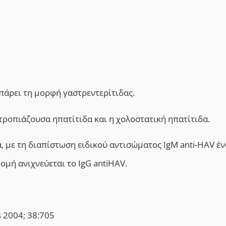
πάρει τη μορφή γαστρεντερίτιδας.
οτροπιάζουσα ηπατίτιδα και η χ
ολοστατική ηπατίτιδα.
ά, με τη διαπίστωση ειδικού αντισώματος IgM anti-HAV έν
ομή ανιχνεύεται το IgG antiHAV.
is 2004; 38:705