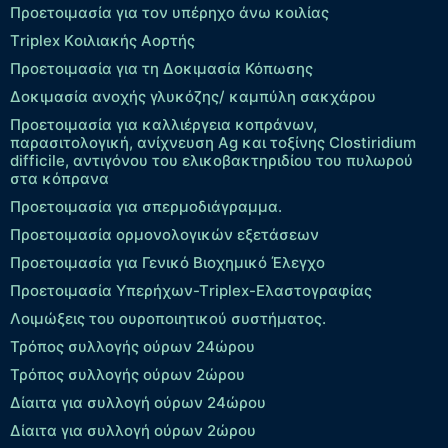
Προετοιμασία για τον υπέρηχο άνω κοιλίας
Τriplex Kοιλιακής Αορτής
Προετοιμασία για τη Δοκιμασία Κόπωσης
Δοκιμασία ανοχής γλυκόζης/ καμπύλη σακχάρου
Προετοιμασία για καλλιέργεια κοπράνων,
παρασιτολογική, ανίχνευση Ag και τοξίνης Clostiridium
difficile, αντιγόνου του ελικοβακτηριδίου του πυλωρού
στα κόπρανα
Προετοιμασία για σπερμοδιάγραμμα.
Προετοιμασία ορμονολογικών εξετάσεων
Προετοιμασία για Γενικό Βιοχημικό Έλεγχο
Προετοιμασία Υπερήχων-Τriplex-Ελαστογραφίας
Λοιμώξεις του ουροποιητικού συστήματος.
Τρόπος συλλογής ούρων 24ώρου
Τρόπος συλλογής ούρων 2ώρου
Δίαιτα για συλλογή ούρων 24ώρου
Δίαιτα για συλλογή ούρων 2ώρου