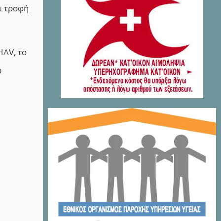
ι τροφή
HAV, το
υ