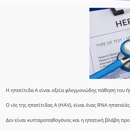
Η ηπατίτιδα Α είναι οξεία φλεγμονώδης πάθηση του ήπ
Ο ιός της ηπατίτιδας Α (HAV), είναι ένας RNA ηπατοϊός
Δεν είναι κυτταροπαθογόνος και η ηπατική βλάβη πρ