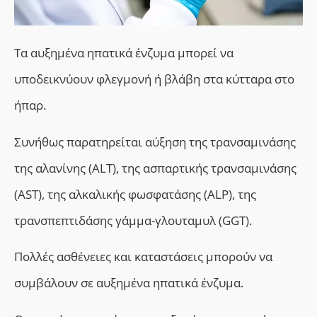
Τα αυξημένα ηπατικά ένζυμα μπορεί να
υποδεικνύουν φλεγμονή ή βλάβη στα κύτταρα στο
ήπαρ.
Συνήθως παρατηρείται αύξηση της
τρανσαμινάση
ς
της αλανίνης (ALT),
της α
σπαρτική
ς
τρανσαμινάση
ς
(AST),
της
αλκαλική
ς
φωσφατάση
ς
(ALP),
της
τρανσπεπτιδάση
ς
γάμμα-γλουταμυλ (GGT).
Πολλές ασθένειες και καταστάσεις μπορούν να
συμβάλουν σε αυξημένα ηπατικά ένζυμα.