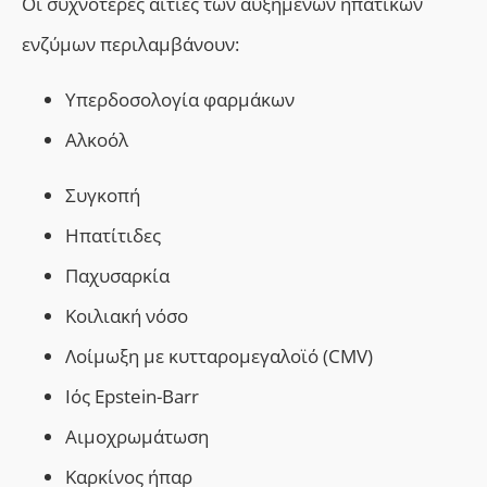
Οι συχνότερες αιτίες των αυξημένων ηπατικών
ενζύμων περιλαμβάνουν:
Υπερδοσολογία
φ
αρμάκων
Αλκοόλ
Συγκοπή
Ηπατίτιδ
ες
Παχυσαρκία
Κοιλιακή νόσο
Λοίμωξη με κυτταρομεγαλοϊό (CMV)
Ιό
ς
Epstein-Barr
Αιμοχρωμάτωση
Καρκίνος
ήπαρ