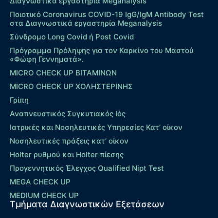
Διαγνωστικά εργαστήρια Meganalysis
Ποιοτικό Coronavirus COVID-19 IgG/IgM Antibody Test
στα Διαγνωστικά εργαστηρία Meganalysis
Σύνδρομο Long Covid ή Post Covid
Πρόγραμμα Πρόληψης για τον Καρκίνο του Μαστού
«Φώφη Γεννηματά».
MICRO CHECK UP ΒΙΤΑΜΙΝΩΝ
MICRO CHECK UP ΧΟΛΗΣΤΕΡΙΝΗΣ
Γρίπη
Αναπνευστικός Συγκυτιακός Ιός
Ιατρικές και Νοσηλευτικές Υπηρεσίες Κατ’ οίκον
Νοσηλευτικές πράξεις κατ’ οίκον
Holter ρυθμού και Holter πίεσης
Προγεννητικός Έλεγχος Qualified Nipt Test
MEGA CHECK UP
MEDIUM CHECK UP
Τμήματα Διαγνωστικών Εξετάσεων