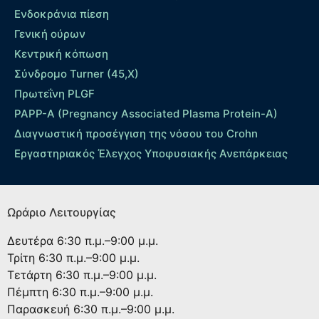
Ενδοκράνια πίεση
Γενική ούρων
Κεντρική κόπωση
Σύνδρομο Turner (45,X)
Πρωτεΐνη PLGF
PAPP-A (Pregnancy Associated Plasma Protein-A)
Διαγνωστική προσέγγιση της νόσου του Crohn
Εργαστηριακός Έλεγχος Υποφυσιακής Ανεπάρκειας
Ωράριο Λειτουργίας
Δευτέρα
6:30 π.μ.–9:00 μ.μ.
Τρίτη
6:30 π.μ.–9:00 μ.μ.
Τετάρτη
6:30 π.μ.–9:00 μ.μ.
Πέμπτη
6:30 π.μ.–9:00 μ.μ.
Παρασκευή
6:30 π.μ.–9:00 μ.μ.