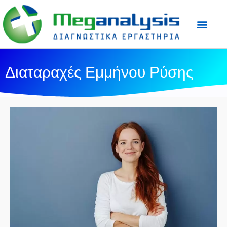
Προετοιμασία Εξε
Ιατρικός Τύπος
Διαταραχές Εμμήνου Ρύσης