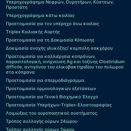
Υπερηχογράφημα Νεφρών, Ουρητήρων, Κύστεων,
Προστάτη
Υπερηχογράφημα κάτω κοιλίας
Προετοιμασία για τον υπέρηχο άνω κοιλίας
Τriplex Kοιλιακής Αορτής
Προετοιμασία για τη Δοκιμασία Κόπωσης
Δοκιμασία ανοχής γλυκόζης/ καμπύλη σακχάρου
Προετοιμασία για καλλιέργεια κοπράνων,
παρασιτολογική, ανίχνευση Ag και τοξίνης Clostiridium
difficile, αντιγόνου του ελικοβακτηριδίου του πυλωρού
στα κόπρανα
Προετοιμασία για σπερμοδιάγραμμα.
Προετοιμασία ορμονολογικών εξετάσεων
Προετοιμασία για Γενικό Βιοχημικό Έλεγχο
Προετοιμασία Υπερήχων-Τriplex-Ελαστογραφίας
Λοιμώξεις του ουροποιητικού συστήματος.
Τρόπος συλλογής ούρων 24ώρου
Τρόπος συλλογής ούρων 2ώρου