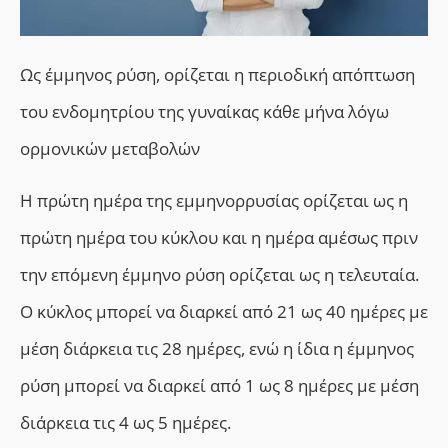
Ως έμμηνος ρύση, ορίζεται η περιοδική απόπτωση
του ενδομητρίου της γυναίκας κάθε μήνα λόγω
ορμονικών μεταβολών
Η πρώτη ηµέρα της εµµηνορρυσίας ορίζεται ως η
πρώτη ηµέρα του κύκλου και η ηµέρα αµέσως πριν
την επόµενη έµµηνο ρύση ορίζεται ως η τελευταία.
Ο κύκλος µπορεί να διαρκεί από 21 ως 40 ηµέρες µε
µέση διάρκεια τις 28 ηµέρες, ενώ η ίδια η έµµηνος
ρύση µπορεί να διαρκεί από 1 ως 8 ηµέρες µε µέση
διάρκεια τις 4 ως 5 ηµέρες.