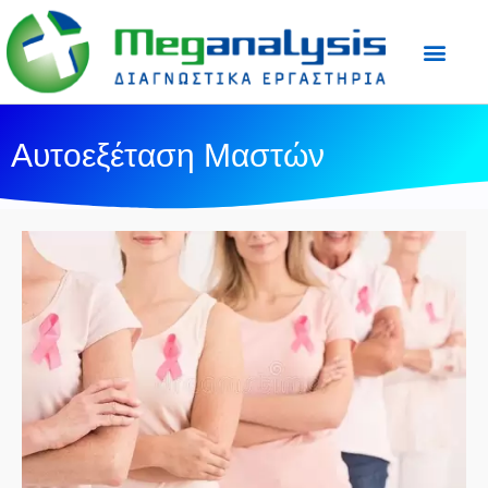
Προετοιμασία Εξε
Ιατρικός Τύπος
Αυτοεξέταση Μαστών