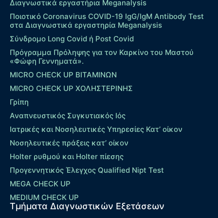
Διαγνωστικά εργαστήρια Meganalysis
Ποιοτικό Coronavirus COVID-19 IgG/IgM Antibody Test
στα Διαγνωστικά εργαστηρία Meganalysis
Σύνδρομο Long Covid ή Post Covid
Πρόγραμμα Πρόληψης για τον Καρκίνο του Μαστού
«Φώφη Γεννηματά».
MICRO CHECK UP ΒΙΤΑΜΙΝΩΝ
MICRO CHECK UP ΧΟΛΗΣΤΕΡΙΝΗΣ
Γρίπη
Αναπνευστικός Συγκυτιακός Ιός
Ιατρικές και Νοσηλευτικές Υπηρεσίες Κατ’ οίκον
Νοσηλευτικές πράξεις κατ’ οίκον
Holter ρυθμού και Holter πίεσης
Προγεννητικός Έλεγχος Qualified Nipt Test
MEGA CHECK UP
MEDIUM CHECK UP
Τμήματα Διαγνωστικών Εξετάσεων