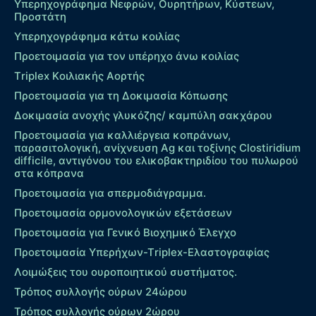
Υπερηχογράφημα Νεφρών, Ουρητήρων, Κύστεων,
Προστάτη
Υπερηχογράφημα κάτω κοιλίας
Προετοιμασία για τον υπέρηχο άνω κοιλίας
Τriplex Kοιλιακής Αορτής
Προετοιμασία για τη Δοκιμασία Κόπωσης
Δοκιμασία ανοχής γλυκόζης/ καμπύλη σακχάρου
Προετοιμασία για καλλιέργεια κοπράνων,
παρασιτολογική, ανίχνευση Ag και τοξίνης Clostiridium
difficile, αντιγόνου του ελικοβακτηριδίου του πυλωρού
στα κόπρανα
Προετοιμασία για σπερμοδιάγραμμα.
Προετοιμασία ορμονολογικών εξετάσεων
Προετοιμασία για Γενικό Βιοχημικό Έλεγχο
Προετοιμασία Υπερήχων-Τriplex-Ελαστογραφίας
Λοιμώξεις του ουροποιητικού συστήματος.
Τρόπος συλλογής ούρων 24ώρου
Τρόπος συλλογής ούρων 2ώρου