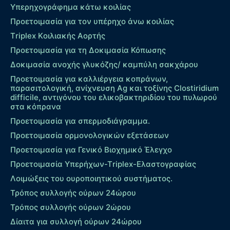
Υπερηχογράφημα κάτω κοιλίας
Προετοιμασία για τον υπέρηχο άνω κοιλίας
Τriplex Kοιλιακής Αορτής
Προετοιμασία για τη Δοκιμασία Κόπωσης
Δοκιμασία ανοχής γλυκόζης/ καμπύλη σακχάρου
Προετοιμασία για καλλιέργεια κοπράνων,
παρασιτολογική, ανίχνευση Ag και τοξίνης Clostiridium
difficile, αντιγόνου του ελικοβακτηριδίου του πυλωρού
στα κόπρανα
Προετοιμασία για σπερμοδιάγραμμα.
Προετοιμασία ορμονολογικών εξετάσεων
Προετοιμασία για Γενικό Βιοχημικό Έλεγχο
Προετοιμασία Υπερήχων-Τriplex-Ελαστογραφίας
Λοιμώξεις του ουροποιητικού συστήματος.
Τρόπος συλλογής ούρων 24ώρου
Τρόπος συλλογής ούρων 2ώρου
Δίαιτα για συλλογή ούρων 24ώρου