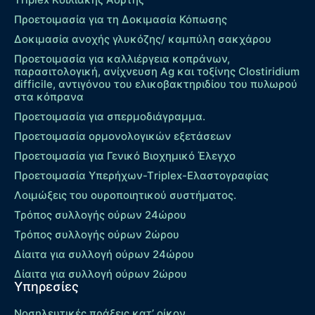
Προετοιμασία για τη Δοκιμασία Κόπωσης
Δοκιμασία ανοχής γλυκόζης/ καμπύλη σακχάρου
Προετοιμασία για καλλιέργεια κοπράνων,
παρασιτολογική, ανίχνευση Ag και τοξίνης Clostiridium
difficile, αντιγόνου του ελικοβακτηριδίου του πυλωρού
στα κόπρανα
Προετοιμασία για σπερμοδιάγραμμα.
Προετοιμασία ορμονολογικών εξετάσεων
Προετοιμασία για Γενικό Βιοχημικό Έλεγχο
Προετοιμασία Υπερήχων-Τriplex-Ελαστογραφίας
Λοιμώξεις του ουροποιητικού συστήματος.
Τρόπος συλλογής ούρων 24ώρου
Τρόπος συλλογής ούρων 2ώρου
Δίαιτα για συλλογή ούρων 24ώρου
Δίαιτα για συλλογή ούρων 2ώρου
Υπηρεσίες
Νοσηλευτικές πράξεις κατ’ οίκον