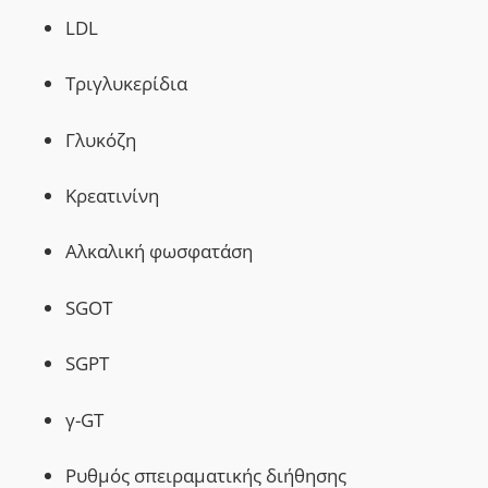
LDL
T
ριγλυκερίδια
Γλυκόζη
K
ρεατινίνη
Αλκαλική φωσφατάση
SGOT
SGPT
γ-
GT
Ρυθμός σπειραματικής διήθησης