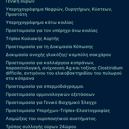
Γενική ούρων
Υπερηχογράφημα Νεφρών, Ουρητήρων, Κύστεων,
Προστάτη
Υπερηχογράφημα κάτω κοιλίας
Προετοιμασία για τον υπέρηχο άνω κοιλίας
Τriplex Kοιλιακής Αορτής
Προετοιμασία για τη Δοκιμασία Κόπωσης
Δοκιμασία ανοχής γλυκόζης/ καμπύλη σακχάρου
Προετοιμασία για καλλιέργεια κοπράνων,
παρασιτολογική, ανίχνευση Ag και τοξίνης Clostiridium
difficile, αντιγόνου του ελικοβακτηριδίου του πυλωρού
στα κόπρανα
Προετοιμασία για σπερμοδιάγραμμα.
Προετοιμασία ορμονολογικών εξετάσεων
Προετοιμασία για Γενικό Βιοχημικό Έλεγχο
Προετοιμασία Υπερήχων-Τriplex-Ελαστογραφίας
Λοιμώξεις του ουροποιητικού συστήματος.
Τρόπος συλλογής ούρων 24ώρου