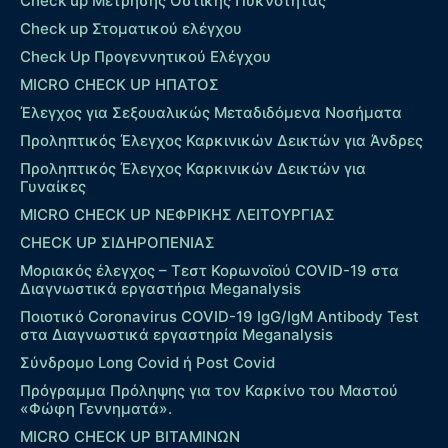
Check up Mέτρησης Οστικής Πυκνότητας
Check up Στοματικού ελέγχου
Check Up Προγεννητικού Ελέγχου
MICRO CHECK UP HΠΑΤΟΣ
Έλεγχος για Σεξουαλικώς Μεταδιδόμενα Νοσήματα
Προληπτικός Έλεγχος Καρκινικών Δεικτών για Άνδρες
Προληπτικός Έλεγχος Καρκινικών Δεικτών για
Γυναίκες
MICRO CHECK UP ΝΕΦΡΙΚΗΣ ΛΕΙΤΟΥΡΓΙΑΣ
CHECK UP ΣΙΔΗΡΟΠΕΝΙΑΣ
Μοριακός έλεγχος – Τεστ Κορωνοϊού COVID-19 στα
Διαγνωστικά εργαστήρια Meganalysis
Ποιοτικό Coronavirus COVID-19 IgG/IgM Antibody Test
στα Διαγνωστικά εργαστηρία Meganalysis
Σύνδρομο Long Covid ή Post Covid
Πρόγραμμα Πρόληψης για τον Καρκίνο του Μαστού
«Φώφη Γεννηματά».
MICRO CHECK UP ΒΙΤΑΜΙΝΩΝ