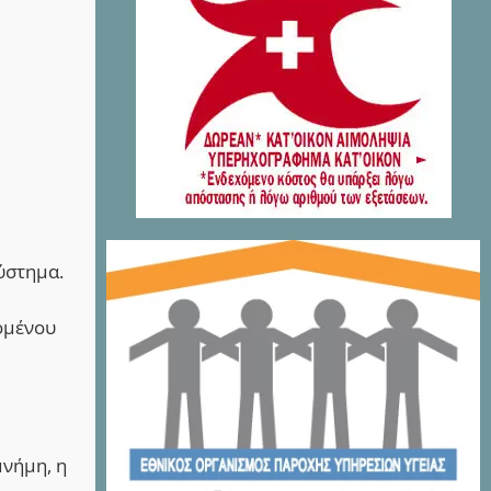
ύστημα.
ομένου
μνήμη, η