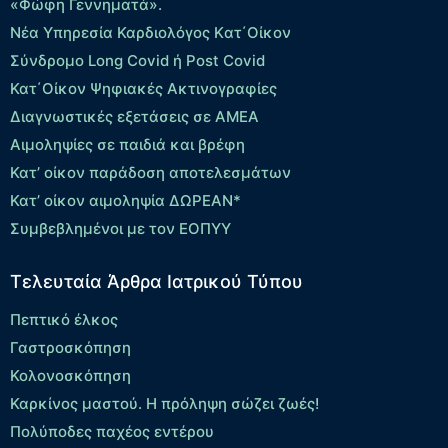
«Φώφη Γεννηματά».
Νέα Υπηρεσία Καρδιολόγος Kατ΄Οίκον
Σύνδρομο Long Covid ή Post Covid
Κατ΄Οίκον Ψηφιακές Ακτινογραφίες
Διαγνωστικές εξετάσεις σε ΑΜΕΑ
Αιμοληψίες σε παιδιά και βρέφη
Κατ’ οίκον παράδοση αποτελεσμάτων
Κατ’ οίκον αιμοληψία ΔΩΡΕΑΝ*
Συμβεβλημένοι με τον ΕΟΠΥΥ
Τελευταία Άρθρα Ιατρικού Τύπου
Πεπτικό έλκος
Γαστροσκόπηση
Κολονοσκόπηση
Καρκίνος μαστού. Η πρόληψη σώζει ζωές!
Πολύποδες παχέος εντέρου