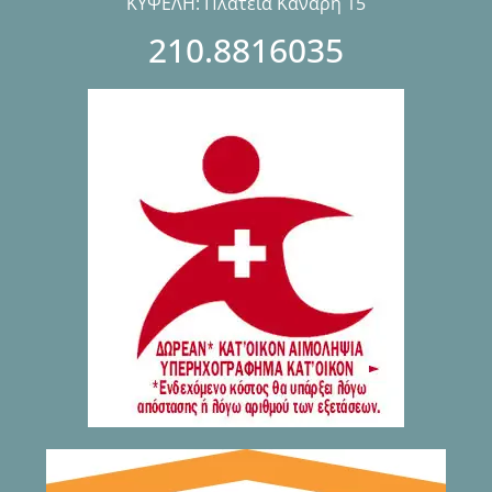
ΚΥΨΕΛΗ: Πλατεία Κανάρη 15
210.8816035