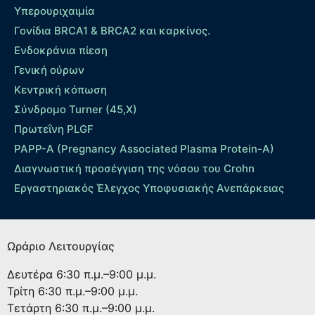
Yπερουριχαιμία
Γονίδια BRCA1 & BRCA2 και καρκίνος.
Ενδοκράνια πίεση
Γενική ούρων
Κεντρική κόπωση
Σύνδρομο Turner (45,X)
Πρωτεΐνη PLGF
PAPP-A (Pregnancy Associated Plasma Protein-A)
Διαγνωστική προσέγγιση της νόσου του Crohn
Εργαστηριακός Έλεγχος Υποφυσιακής Ανεπάρκειας
Ωράριο Λειτουργίας
Δευτέρα
6:30 π.μ.–9:00 μ.μ.
Τρίτη
6:30 π.μ.–9:00 μ.μ.
Τετάρτη
6:30 π.μ.–9:00 μ.μ.