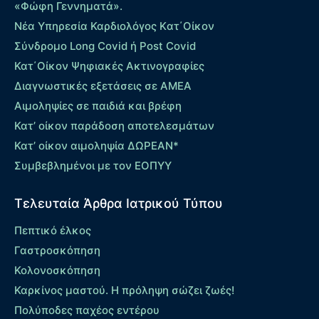
«Φώφη Γεννηματά».
Νέα Υπηρεσία Καρδιολόγος Kατ΄Οίκον
Σύνδρομο Long Covid ή Post Covid
Κατ΄Οίκον Ψηφιακές Ακτινογραφίες
Διαγνωστικές εξετάσεις σε ΑΜΕΑ
Αιμοληψίες σε παιδιά και βρέφη
Κατ’ οίκον παράδοση αποτελεσμάτων
Κατ’ οίκον αιμοληψία ΔΩΡΕΑΝ*
Συμβεβλημένοι με τον ΕΟΠΥΥ
Τελευταία Άρθρα Ιατρικού Τύπου
Πεπτικό έλκος
Γαστροσκόπηση
Κολονοσκόπηση
Καρκίνος μαστού. Η πρόληψη σώζει ζωές!
Πολύποδες παχέος εντέρου