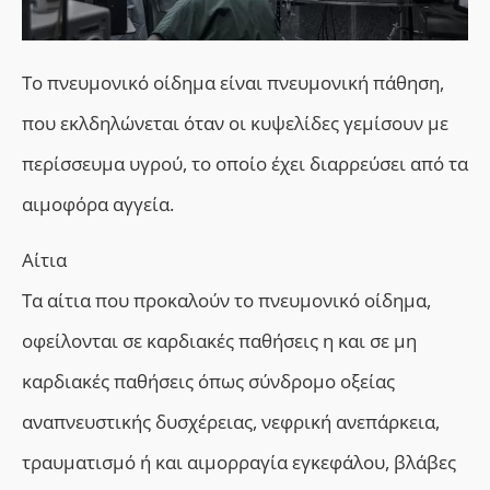
Το πνευμονικό οίδημα είναι
πνευμονική πάθηση,
που
εκλδηλώνεται
όταν οι κυψελίδες γεμίσουν με
περίσσευμα υγρού, το οποίο έχει διαρρεύσει από τα
αιμοφόρα αγγεί
α.
Αίτια
Τα αίτια που προκαλούν το πνευμονικό οίδημα,
οφείλονται
σε καρδιακές παθήσεις η και σε μη
καρδιακές παθήσεις όπως
σ
ύνδρομο
ο
ξείας
α
ναπνευστικής
δ
υσχέρειας,
νεφρική ανεπάρκεια,
τραυματισμό ή και αιμορραγία εγκεφάλου, βλάβες