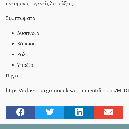
πνέυμονα, ιογενείς λοιμώξεις.
Συμπτώματα
Δ
ύσπνοια
Κόπωση
Ζ
άλη
Υ
ποξία
Πηγές
https://eclass.uoa.gr/modules/document/fi