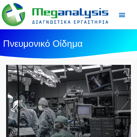
Προετοιμασία Εξε
Ιατρικός Τύπος
Πνευμονικό Οίδημα