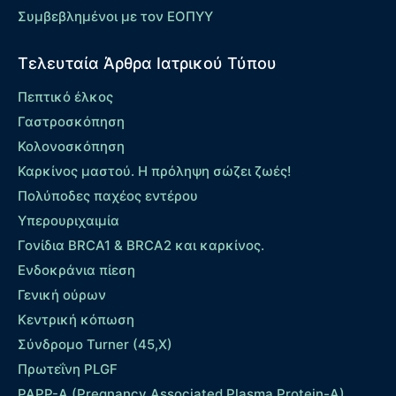
Συμβεβλημένοι με τον ΕΟΠΥΥ
Τελευταία Άρθρα Ιατρικού Τύπου
Πεπτικό έλκος
Γαστροσκόπηση
Κολονοσκόπηση
Καρκίνος μαστού. Η πρόληψη σώζει ζωές!
Πολύποδες παχέος εντέρου
Yπερουριχαιμία
Γονίδια BRCA1 & BRCA2 και καρκίνος.
Ενδοκράνια πίεση
Γενική ούρων
Κεντρική κόπωση
Σύνδρομο Turner (45,X)
Πρωτεΐνη PLGF
PAPP-A (Pregnancy Associated Plasma Protein-A)