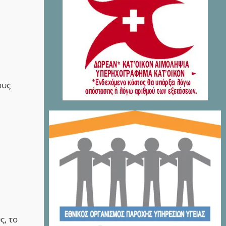
ους
ς, το