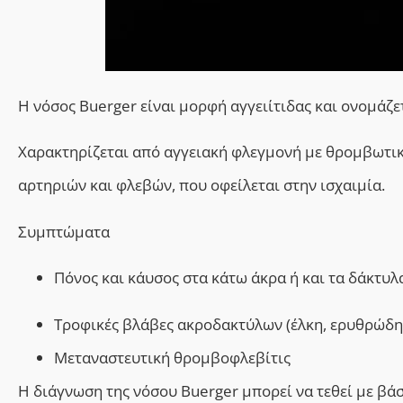
Η νόσος Buerger είναι μορφή αγγειίτιδας
και ονομάζε
Χ
αρακτηρίζεται από αγγειακή φλεγμονή με θρομβωτικ
αρτηριών και φλεβών,
που οφείλεται στην ισχαιμία.
Συμπτώματα
Πόνος και κάυσος στα κάτω άκρα ή και τα δάκτυλ
Τροφικές βλάβες ακροδακτύλων (έλκη, ερυθρώδη
Μεταναστευτική θρομβοφλεβίτις
Η διάγνωση της νόσου Buerger μπορεί να τεθεί με
βάσ