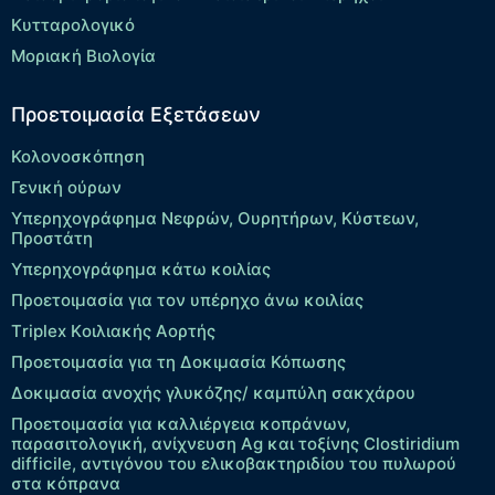
Κυτταρολογικό
Μοριακή Βιολογία
Προετοιμασία Εξετάσεων
Κολονοσκόπηση
Γενική ούρων
Υπερηχογράφημα Νεφρών, Ουρητήρων, Κύστεων,
Προστάτη
Υπερηχογράφημα κάτω κοιλίας
Προετοιμασία για τον υπέρηχο άνω κοιλίας
Τriplex Kοιλιακής Αορτής
Προετοιμασία για τη Δοκιμασία Κόπωσης
Δοκιμασία ανοχής γλυκόζης/ καμπύλη σακχάρου
Προετοιμασία για καλλιέργεια κοπράνων,
παρασιτολογική, ανίχνευση Ag και τοξίνης Clostiridium
difficile, αντιγόνου του ελικοβακτηριδίου του πυλωρού
στα κόπρανα