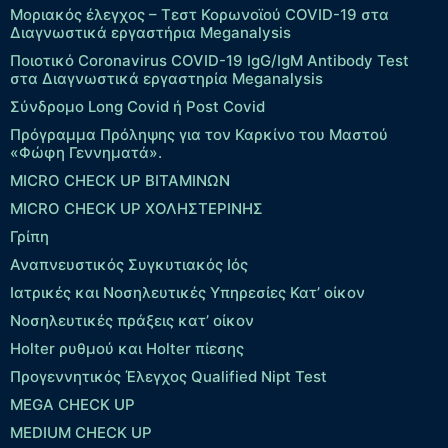
Μοριακός έλεγχος – Τεστ Κορωνοϊού COVID-19 στα
Διαγνωστικά εργαστήρια Meganalysis
Ποιοτικό Coronavirus COVID-19 IgG/IgM Antibody Test
στα Διαγνωστικά εργαστηρία Meganalysis
Σύνδρομο Long Covid ή Post Covid
Πρόγραμμα Πρόληψης για τον Καρκίνο του Μαστού
«Φώφη Γεννηματά».
MICRO CHECK UP ΒΙΤΑΜΙΝΩΝ
MICRO CHECK UP ΧΟΛΗΣΤΕΡΙΝΗΣ
Γρίπη
Αναπνευστικός Συγκυτιακός Ιός
Ιατρικές και Νοσηλευτικές Υπηρεσίες Κατ’ οίκον
Νοσηλευτικές πράξεις κατ’ οίκον
Holter ρυθμού και Holter πίεσης
Προγεννητικός Έλεγχος Qualified Nipt Test
MEGA CHECK UP
MEDIUM CHECK UP