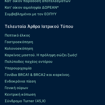
Κατ’ οίκον παράδοση αποτελεσμάτων
Κατ’ οίκον αιμοληψία ΔΩΡΕΑΝ*
Συμβεβλημένοι με τον ΕΟΠΥΥ
Τελευταία Άρθρα Ιατρικού Τύπου
Πεπτικό έλκος
Γαστροσκόπηση
Κολονοσκόπηση
Καρκίνος μαστού. Η πρόληψη σώζει ζωές!
Πολύποδες παχέος εντέρου
Yπερουριχαιμία
Γονίδια BRCA1 & BRCA2 και καρκίνος.
Ενδοκράνια πίεση
Γενική ούρων
Κεντρική κόπωση
Σύνδρομο Turner (45,X)