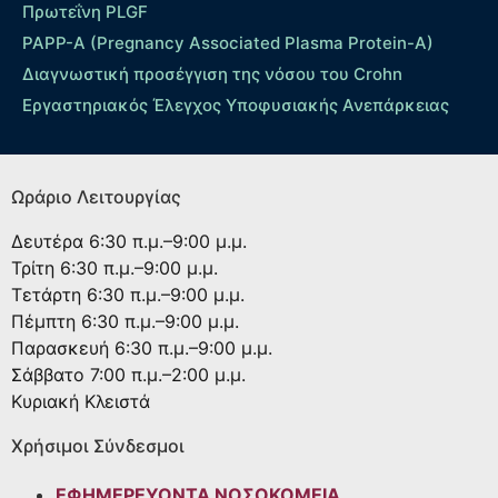
Πρωτεΐνη PLGF
PAPP-A (Pregnancy Associated Plasma Protein-A)
Διαγνωστική προσέγγιση της νόσου του Crohn
Εργαστηριακός Έλεγχος Υποφυσιακής Ανεπάρκειας
Ωράριο Λειτουργίας
Δευτέρα
6:30 π.μ.–9:00 μ.μ.
Τρίτη
6:30 π.μ.–9:00 μ.μ.
Τετάρτη
6:30 π.μ.–9:00 μ.μ.
Πέμπτη
6:30 π.μ.–9:00 μ.μ.
Παρασκευή
6:30 π.μ.–9:00 μ.μ.
Σάββατο
7:00 π.μ.–2:00 μ.μ.
Κυριακή
Κλειστά
Χρήσιμοι Σύνδεσμοι
ΕΦΗΜΕΡΕΥΟΝΤΑ ΝΟΣΟΚΟΜΕΙΑ