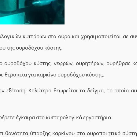
ολογικών κυττάρων στα ούρα και χρησιμοποιείται σε
σ
υ
νου της ουρο
δόχου κύστης.
νο ουροδόχου κύστης, νεφρών, ουρητήρων, ουρήθρας
κ
ε θεραπεία για καρκίνο ουροδόχου κύστης.
ην εξέταση. Καλύτερο θεωρείται το δείγμα, το οποίο συ
φέρετε έγκαιρα στο κυτταρολογικό εργαστήριο.
 πιθανότητα ύπαρξης καρκίνου στο ουροποιητικό σύστη