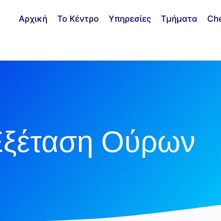
Αρχική
Το Κέντρο
Υπηρεσίες
Τμήματα
Ch
Εξέταση Ούρων