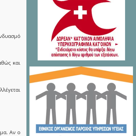
νδυασμό
αθώς και
λλέγεται
μα. Αν ο