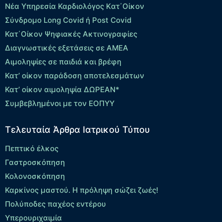
Νέα Υπηρεσία Καρδιολόγος Kατ΄Οίκον
Σύνδρομο Long Covid ή Post Covid
Κατ΄Οίκον Ψηφιακές Ακτινογραφίες
Διαγνωστικές εξετάσεις σε ΑΜΕΑ
Αιμοληψίες σε παιδιά και βρέφη
Κατ’ οίκον παράδοση αποτελεσμάτων
Κατ’ οίκον αιμοληψία ΔΩΡΕΑΝ*
Συμβεβλημένοι με τον ΕΟΠΥΥ
Τελευταία Άρθρα Ιατρικού Τύπου
Πεπτικό έλκος
Γαστροσκόπηση
Κολονοσκόπηση
Καρκίνος μαστού. Η πρόληψη σώζει ζωές!
Πολύποδες παχέος εντέρου
Yπερουριχαιμία