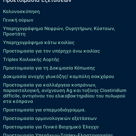
Κολονοσκόπηση
Γενική ούρων
Υπερηχογράφημα Νεφρών, Ουρητήρων, Κύστεων,
Προστάτη
Υπερηχογράφημα κάτω κοιλίας
Προετοιμασία για τον υπέρηχο άνω κοιλίας
Τriplex Kοιλιακής Αορτής
Προετοιμασία για τη Δοκιμασία Κόπωσης
Δοκιμασία ανοχής γλυκόζης/ καμπύλη σακχάρου
Προετοιμασία για καλλιέργεια κοπράνων,
παρασιτολογική, ανίχνευση Ag και τοξίνης Clostiridium
difficile, αντιγόνου του ελικοβακτηριδίου του πυλωρού
στα κόπρανα
Προετοιμασία για σπερμοδιάγραμμα.
Προετοιμασία ορμονολογικών εξετάσεων
Προετοιμασία για Γενικό Βιοχημικό Έλεγχο
Προετοιμασία Υπερήχων-Τriplex-Ελαστογραφίας