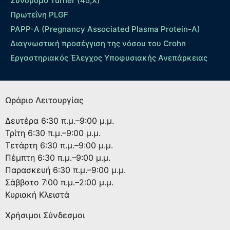
Σύνδρομο Turner (45,X)
Πρωτεΐνη PLGF
PAPP-A (Pregnancy Associated Plasma Protein-A)
Διαγνωστική προσέγγιση της νόσου του Crohn
Εργαστηριακός Έλεγχος Υποφυσιακής Ανεπάρκειας
Ωράριο Λειτουργίας
Δευτέρα
6:30 π.μ.–9:00 μ.μ.
Τρίτη
6:30 π.μ.–9:00 μ.μ.
Τετάρτη
6:30 π.μ.–9:00 μ.μ.
Πέμπτη
6:30 π.μ.–9:00 μ.μ.
Παρασκευή
6:30 π.μ.–9:00 μ.μ.
Σάββατο
7:00 π.μ.–2:00 μ.μ.
Κυριακή
Κλειστά
Χρήσιμοι Σύνδεσμοι