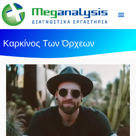
Προετοιμασία Εξε
Ιατρικός Τύπος
Καρκίνος Των Όρχεων