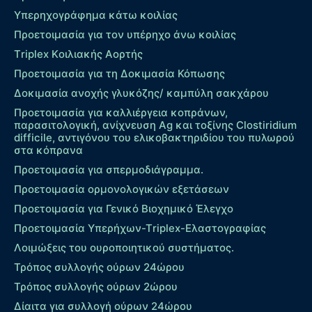
Υπερηχογράφημα κάτω κοιλίας
Προετοιμασία για τον υπέρηχο άνω κοιλίας
Τriplex Kοιλιακής Αορτής
Προετοιμασία για τη Δοκιμασία Κόπωσης
Δοκιμασία ανοχής γλυκόζης/ καμπύλη σακχάρου
Προετοιμασία για καλλιέργεια κοπράνων,
παρασιτολογική, ανίχνευση Ag και τοξίνης Clostiridium
difficile, αντιγόνου του ελικοβακτηριδίου του πυλωρού
στα κόπρανα
Προετοιμασία για σπερμοδιάγραμμα.
Προετοιμασία ορμονολογικών εξετάσεων
Προετοιμασία για Γενικό Βιοχημικό Έλεγχο
Προετοιμασία Υπερήχων-Τriplex-Ελαστογραφίας
Λοιμώξεις του ουροποιητικού συστήματος.
Τρόπος συλλογής ούρων 24ώρου
Τρόπος συλλογής ούρων 2ώρου
Δίαιτα για συλλογή ούρων 24ώρου