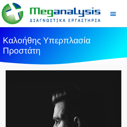
Προετοιμασία Εξε
Ιατρικός Τύπος
Καλοήθης Υπερπλασία
Προστάτη