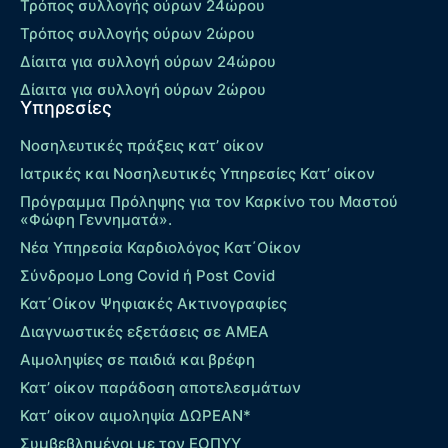
Τρόπος συλλογής ούρων 24ώρου
Τρόπος συλλογής ούρων 2ώρου
Δίαιτα για συλλογή ούρων 24ώρου
Δίαιτα για συλλογή ούρων 2ώρου
Υπηρεσίες
Νοσηλευτικές πράξεις κατ’ οίκον
Ιατρικές και Νοσηλευτικές Υπηρεσίες Κατ’ οίκον
Πρόγραμμα Πρόληψης για τον Καρκίνο του Μαστού
«Φώφη Γεννηματά».
Νέα Υπηρεσία Καρδιολόγος Kατ΄Οίκον
Σύνδρομο Long Covid ή Post Covid
Κατ΄Οίκον Ψηφιακές Ακτινογραφίες
Διαγνωστικές εξετάσεις σε ΑΜΕΑ
Αιμοληψίες σε παιδιά και βρέφη
Κατ’ οίκον παράδοση αποτελεσμάτων
Κατ’ οίκον αιμοληψία ΔΩΡΕΑΝ*
Συμβεβλημένοι με τον ΕΟΠΥΥ