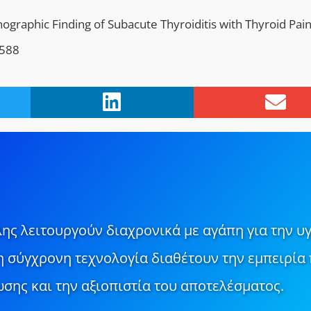
ographic Finding of Subacute Thyroiditis with Thyroid Pai
-588
ης λειτουργούν διαχρονικά με αγάπη για την υγ
τη σύγχρονη τεχνολογία διαθέτουν την εμπειρία 
σης και την αξιοπιστία του αποτελέσματος.