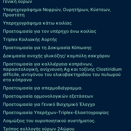
Γενική ούρων
Υπερηχογράφημα Νεφρών, Ουρητήρων, Κύστεων,
Προστάτη
Υπερηχογράφημα κάτω κοιλίας
Προετοιμασία για τον υπέρηχο άνω κοιλίας
Τriplex Kοιλιακής Αορτής
Προετοιμασία για τη Δοκιμασία Κόπωσης
Δοκιμασία ανοχής γλυκόζης/ καμπύλη σακχάρου
Προετοιμασία για καλλιέργεια κοπράνων,
παρασιτολογική, ανίχνευση Ag και τοξίνης Clostiridium
difficile, αντιγόνου του ελικοβακτηριδίου του πυλωρού
στα κόπρανα
Προετοιμασία για σπερμοδιάγραμμα.
Προετοιμασία ορμονολογικών εξετάσεων
Προετοιμασία για Γενικό Βιοχημικό Έλεγχο
Προετοιμασία Υπερήχων-Τriplex-Ελαστογραφίας
Λοιμώξεις του ουροποιητικού συστήματος.
Τρόπος συλλογής ούρων 24ώρου