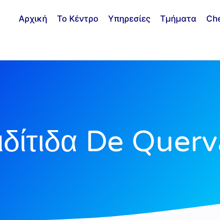
Αρχική
Το Κέντρο
Υπηρεσίες
Τμήματα
Ch
ιδίτιδα De Querv