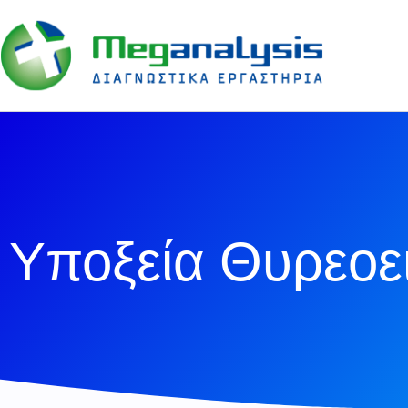
Υποξεία Θυρεοε