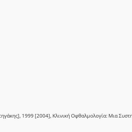
ατηγάκης], 1999 [2004], Κλινική Οφθαλμολογία: Μια Συστ