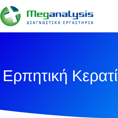
Ερπητική Κερατί