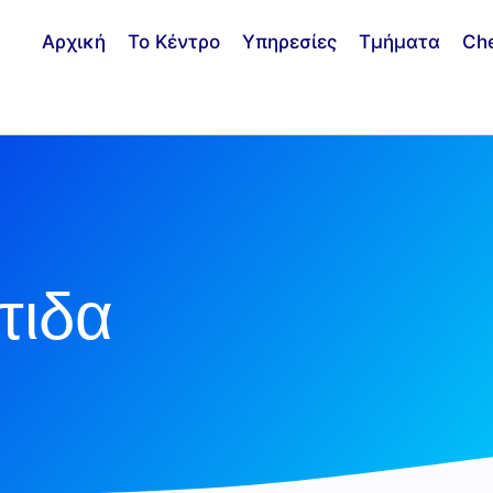
Αρχική
Το Κέντρο
Υπηρεσίες
Τμήματα
Ch
τιδα