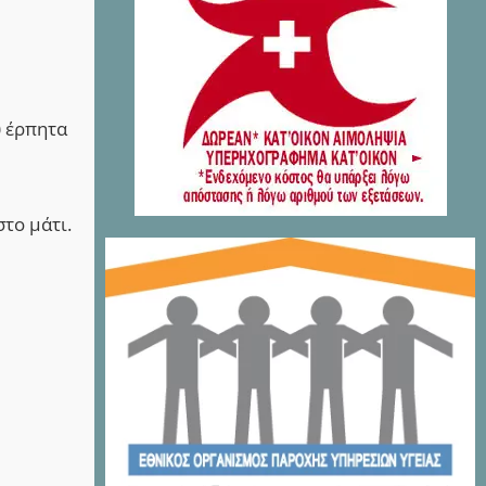
ύ έρπητα
στο μάτι.