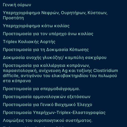
Γενική ούρων
Υπερηχογράφημα Νεφρών, Ουρητήρων, Κύστεων,
Προστάτη
Υπερηχογράφημα κάτω κοιλίας
Προετοιμασία για τον υπέρηχο άνω κοιλίας
Τriplex Kοιλιακής Αορτής
Προετοιμασία για τη Δοκιμασία Κόπωσης
Δοκιμασία ανοχής γλυκόζης/ καμπύλη σακχάρου
Προετοιμασία για καλλιέργεια κοπράνων,
παρασιτολογική, ανίχνευση Ag και τοξίνης Clostiridium
difficile, αντιγόνου του ελικοβακτηριδίου του πυλωρού
στα κόπρανα
Προετοιμασία για σπερμοδιάγραμμα.
Προετοιμασία ορμονολογικών εξετάσεων
Προετοιμασία για Γενικό Βιοχημικό Έλεγχο
Προετοιμασία Υπερήχων-Τriplex-Ελαστογραφίας
Λοιμώξεις του ουροποιητικού συστήματος.