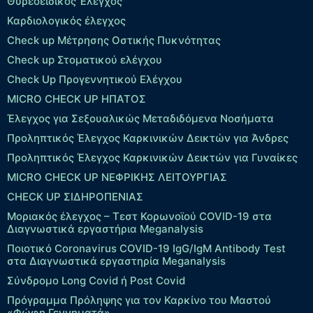
Θυρεοειδικός Έλεγχος
Καρδιολογικός έλεγχος
Check up Mέτρησης Οστικής Πυκνότητας
Check up Στοματικού ελέγχου
Check Up Προγεννητικού Ελέγχου
MICRO CHECK UP HΠΑΤΟΣ
Έλεγχος για Σεξουαλικώς Μεταδιδόμενα Νοσήματα
Προληπτικός Έλεγχος Καρκινικών Δεικτών για Άνδρες
Προληπτικός Έλεγχος Καρκινικών Δεικτών για Γυναίκες
MICRO CHECK UP ΝΕΦΡΙΚΗΣ ΛΕΙΤΟΥΡΓΙΑΣ
CHECK UP ΣΙΔΗΡΟΠΕΝΙΑΣ
Μοριακός έλεγχος – Τεστ Κορωνοϊού COVID-19 στα
Διαγνωστικά εργαστήρια Meganalysis
Ποιοτικό Coronavirus COVID-19 IgG/IgM Antibody Test
στα Διαγνωστικά εργαστηρία Meganalysis
Σύνδρομο Long Covid ή Post Covid
Πρόγραμμα Πρόληψης για τον Καρκίνο του Μαστού
«Φώφη Γεννηματά».