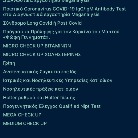
Διαγνωστικά εργαστήρια Meganalysis
Ποιοτικό Coronavirus COVID-19 IgG/IgM Antibody Test
στα Διαγνωστικά εργαστηρία Meganalysis
Σύνδρομο Long Covid ή Post Covid
Πρόγραμμα Πρόληψης για τον Καρκίνο του Μαστού
«Φώφη Γεννηματά».
MICRO CHECK UP ΒΙΤΑΜΙΝΩΝ
MICRO CHECK UP ΧΟΛΗΣΤΕΡΙΝΗΣ
Γρίπη
Αναπνευστικός Συγκυτιακός Ιός
Ιατρικές και Νοσηλευτικές Υπηρεσίες Κατ’ οίκον
Νοσηλευτικές πράξεις κατ’ οίκον
Holter ρυθμού και Holter πίεσης
Προγεννητικός Έλεγχος Qualified Nipt Test
MEGA CHECK UP
MEDIUM CHECK UP