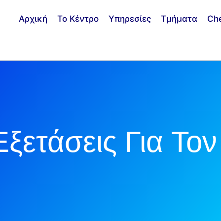
Αρχική
Το Κέντρο
Υπηρεσίες
Τμήματα
Ch
ξετάσεις Για Το