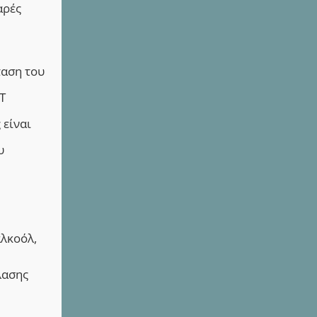
αρές
παση του
T
 είναι
υ
αλκοόλ,
λασης