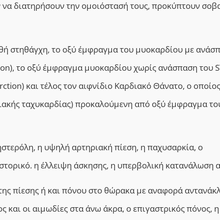
 να διατηρήσουν την ομοιόστασή τους, προκύπτουν σοβ
θή στηθάγχη, το οξύ έμφραγμα του μυοκαρδίου με ανάσ
ction), το οξύ έμφραγμα μυοκαρδίου χωρίς ανάσπαση του S
ction) και τέλος τον αιφνίδιο Καρδιακό Θάνατο, ο οποίος
ιακής ταχυκαρδίας) προκαλούμενη από οξύ έμφραγμα το
ηστερόλη, η υψηλή αρτηριακή πίεση, η παχυσαρκία, ο
ιστορικό. η έλλειψη άσκησης, η υπερβολική κατανάλωση 
 της πίεσης ή και πόνου στο θώρακα με αναφορά αντανάκ
ος και οι αιμωδίες στα άνω άκρα, ο επιγαστρικός πόνος, η