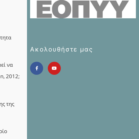
ότητα
Ακολουθήστε μας
εί να
n, 2012;
ης της
οίο