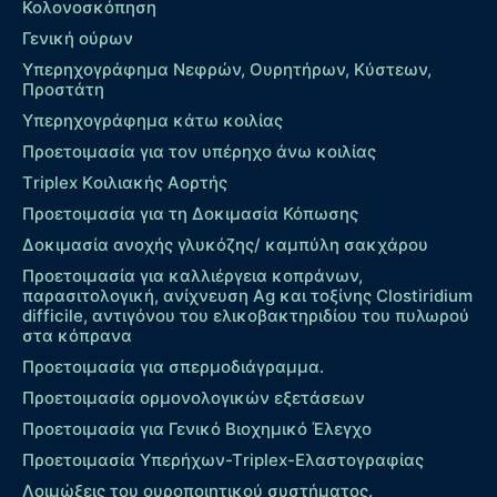
Κολονοσκόπηση
Γενική ούρων
Υπερηχογράφημα Νεφρών, Ουρητήρων, Κύστεων,
Προστάτη
Υπερηχογράφημα κάτω κοιλίας
Προετοιμασία για τον υπέρηχο άνω κοιλίας
Τriplex Kοιλιακής Αορτής
Προετοιμασία για τη Δοκιμασία Κόπωσης
Δοκιμασία ανοχής γλυκόζης/ καμπύλη σακχάρου
Προετοιμασία για καλλιέργεια κοπράνων,
παρασιτολογική, ανίχνευση Ag και τοξίνης Clostiridium
difficile, αντιγόνου του ελικοβακτηριδίου του πυλωρού
στα κόπρανα
Προετοιμασία για σπερμοδιάγραμμα.
Προετοιμασία ορμονολογικών εξετάσεων
Προετοιμασία για Γενικό Βιοχημικό Έλεγχο
Προετοιμασία Υπερήχων-Τriplex-Ελαστογραφίας
Λοιμώξεις του ουροποιητικού συστήματος.