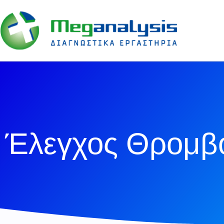
Έλεγχος Θρομβο