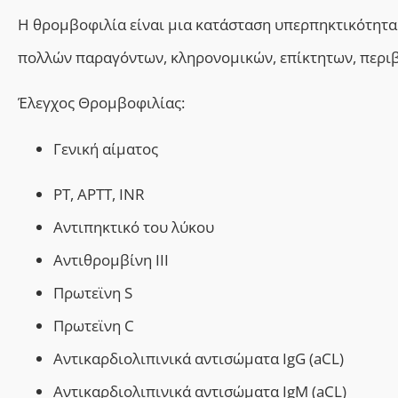
Η θρομβοφιλία είναι μια κατάσταση υπερπηκτικότητα
πολλών παραγόντων, κληρονομικών, επίκτητων, περι
Έλεγχος Θρομβοφιλίας:
Γενική αίματος
PT, APTT, INR
Αντιπηκτικό του λύκου
Αντιθρομβίνη ΙΙI
Πρωτεϊνη S
Πρωτεϊνη C
Αντικαρδιολιπινικά αντισώματα IgG (aCL)
Αντικαρδιολιπινικά αντισώματα IgM (aCL)