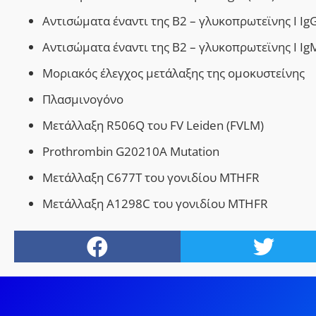
Αντισώματα έναντι της Β2 – γλυκοπρωτεϊνης Ι Ig
Αντισώματα έναντι της Β2 – γλυκοπρωτεϊνης Ι Ig
Μοριακός έλεγχος μετάλαξης της ομοκυστείν
ης
Πλασμινογόνο
Μετάλλαξη
R506Q του FV Leiden (FVLM)
Prothrombin G20210A Mutation
Μετάλλαξη C677T του γονιδίου MTHFR
Μετάλλαξη Α1298C του γονιδίου MTHFR