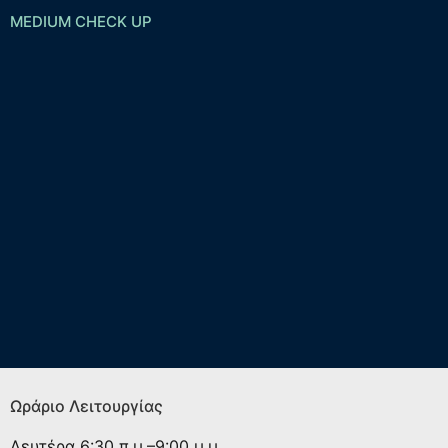
MEDIUM CHECK UP
Ωράριο Λειτουργίας
Δευτέρα
6:30 π.μ.–9:00 μ.μ.