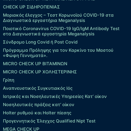
CHECK UP ΣΙΔΗΡΟΠΕΝΙΑΣ
Μοριακός έλεγχος – Τεστ Κορωνοϊού COVID-19 στα
Διαγνωστικά εργαστήρια Meganalysis
Ποιοτικό Coronavirus COVID-19 IgG/IgM Antibody Test
στα Διαγνωστικά εργαστηρία Meganalysis
Σύνδρομο Long Covid ή Post Covid
Πρόγραμμα Πρόληψης για τον Καρκίνο του Μαστού
«Φώφη Γεννηματά».
MICRO CHECK UP ΒΙΤΑΜΙΝΩΝ
MICRO CHECK UP ΧΟΛΗΣΤΕΡΙΝΗΣ
Γρίπη
Αναπνευστικός Συγκυτιακός Ιός
Ιατρικές και Νοσηλευτικές Υπηρεσίες Κατ’ οίκον
Νοσηλευτικές πράξεις κατ’ οίκον
Holter ρυθμού και Holter πίεσης
Προγεννητικός Έλεγχος Qualified Nipt Test
MEGA CHECK UP