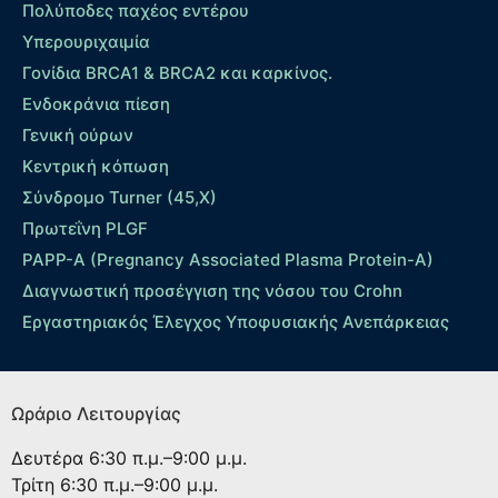
Πολύποδες παχέος εντέρου
Yπερουριχαιμία
Γονίδια BRCA1 & BRCA2 και καρκίνος.
Ενδοκράνια πίεση
Γενική ούρων
Κεντρική κόπωση
Σύνδρομο Turner (45,X)
Πρωτεΐνη PLGF
PAPP-A (Pregnancy Associated Plasma Protein-A)
Διαγνωστική προσέγγιση της νόσου του Crohn
Εργαστηριακός Έλεγχος Υποφυσιακής Ανεπάρκειας
Ωράριο Λειτουργίας
Δευτέρα
6:30 π.μ.–9:00 μ.μ.
Τρίτη
6:30 π.μ.–9:00 μ.μ.