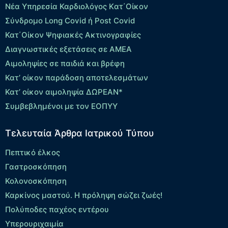
Νέα Υπηρεσία Καρδιολόγος Kατ΄Οίκον
Σύνδρομο Long Covid ή Post Covid
Κατ΄Οίκον Ψηφιακές Ακτινογραφίες
Διαγνωστικές εξετάσεις σε ΑΜΕΑ
Αιμοληψίες σε παιδιά και βρέφη
Κατ’ οίκον παράδοση αποτελεσμάτων
Κατ’ οίκον αιμοληψία ΔΩΡΕΑΝ*
Συμβεβλημένοι με τον ΕΟΠΥΥ
Τελευταία Άρθρα Ιατρικού Τύπου
Πεπτικό έλκος
Γαστροσκόπηση
Κολονοσκόπηση
Καρκίνος μαστού. Η πρόληψη σώζει ζωές!
Πολύποδες παχέος εντέρου
Yπερουριχαιμία