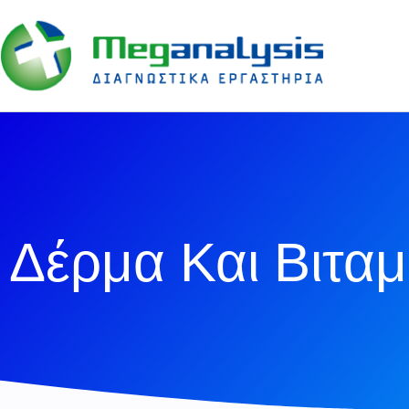
Δέρμα Και Βιταμ