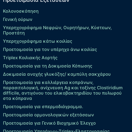
Κολονοσκόπηση
Γενική ούρων
Υπερηχογράφημα Νεφρών, Ουρητήρων, Κύστεων,
Προστάτη
Υπερηχογράφημα κάτω κοιλίας
Προετοιμασία για τον υπέρηχο άνω κοιλίας
Τriplex Kοιλιακής Αορτής
Προετοιμασία για τη Δοκιμασία Κόπωσης
Δοκιμασία ανοχής γλυκόζης/ καμπύλη σακχάρου
Προετοιμασία για καλλιέργεια κοπράνων,
παρασιτολογική, ανίχνευση Ag και τοξίνης Clostiridium
difficile, αντιγόνου του ελικοβακτηριδίου του πυλωρού
στα κόπρανα
Προετοιμασία για σπερμοδιάγραμμα.
Προετοιμασία ορμονολογικών εξετάσεων
Προετοιμασία για Γενικό Βιοχημικό Έλεγχο
Προετοιμασία Υπερήχων-Τriplex-Ελαστογραφίας