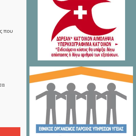
ς που
τα