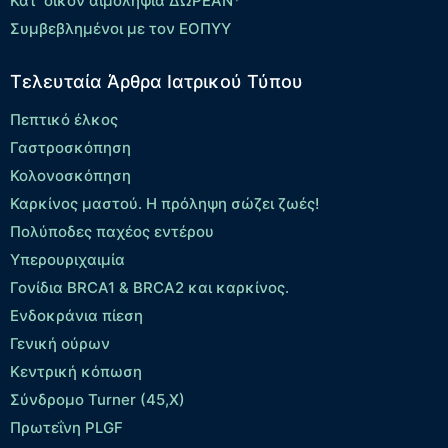
Κατ’ οίκον αιμοληψία ΔΩΡΕΑΝ*
Συμβεβλημένοι με τον ΕΟΠΥΥ
Τελευταία Άρθρα Ιατρικού Τύπου
Πεπτικό έλκος
Γαστροσκόπηση
Κολονοσκόπηση
Καρκίνος μαστού. Η πρόληψη σώζει ζωές!
Πολύποδες παχέος εντέρου
Yπερουριχαιμία
Γονίδια BRCA1 & BRCA2 και καρκίνος.
Ενδοκράνια πίεση
Γενική ούρων
Κεντρική κόπωση
Σύνδρομο Turner (45,X)
Πρωτεΐνη PLGF