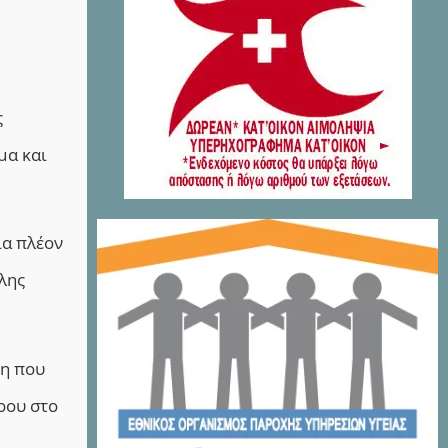
ς
μα και
ία πλέον
λης
τη που
ρου στο