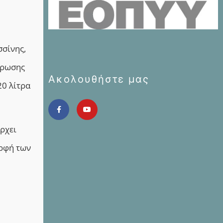
σσίνης,
τρωσης
Ακολουθήστε μας
20 λίτρα
ρχει
ορφή των