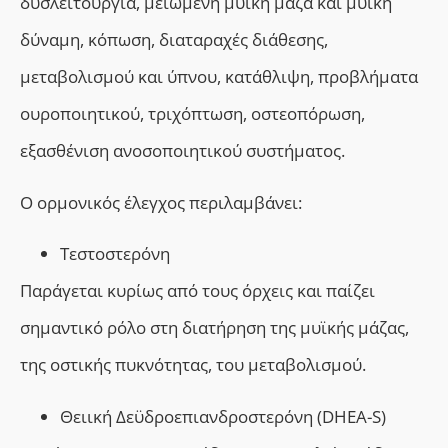
δυσλειτουργία,
μ
ειωμένη μυϊκή μάζα και μυική
δύναμη,
κόπωση, διαταραχές διάθεσης,
μεταβολισμού και ύπνου, κατάθλιψη, προβλήματα
ουροποιητικού, τριχόπτωση, οστεοπόρωση,
εξασθένιση ανοσοποιητικού συστήματος.
Ο ορμονικός έλεγχος περιλαμβάνει:
Τεστοστερόνη
Π
αράγεται κυρίως από τους όρχεις και παίζει
σημαντικό ρόλο στη διατήρηση της μυϊκής μάζας,
της οστικής πυκνότητας, του μεταβολισμού.
Θειική Δεϋδροεπιανδροστερόνη (DHEA-S)